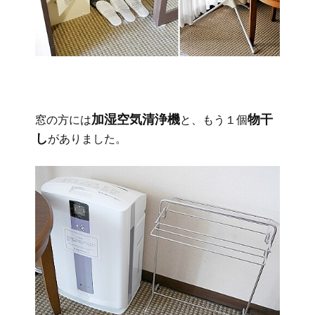
加湿空気清浄機
物干
窓の方には
と、もう１個
し
がありました。