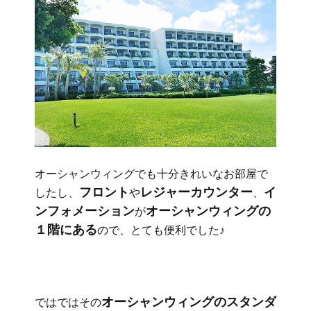
オーシャンウィングでも十分きれいなお部屋で
フロント
レジャーカウンター
イ
したし、
や
、
ンフォメーション
オーシャンウィングの
が
１階にある
ので、とても便利でした♪
オーシャンウィングのスタンダ
ではではその