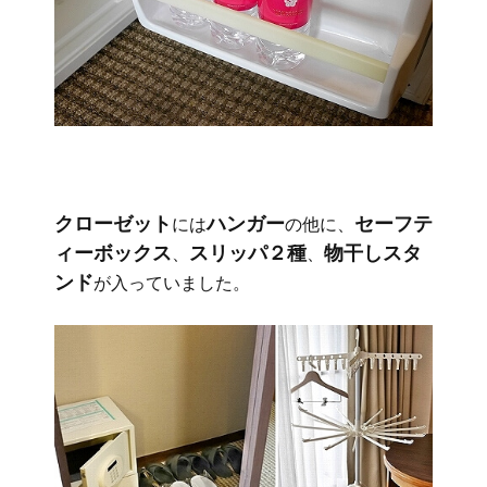
クローゼット
ハンガー
セーフテ
には
の他に、
ィーボックス
スリッパ２種
物干しスタ
、
、
ンド
が入っていました。