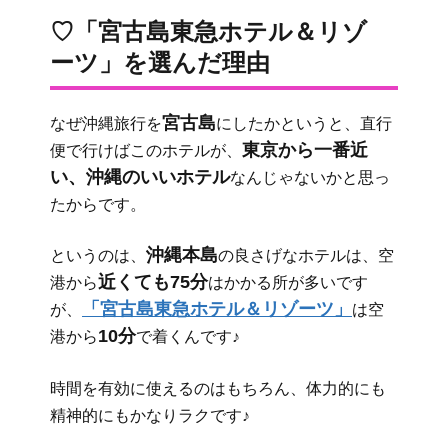
♡「宮古島東急ホテル＆リゾ
ーツ」を選んだ理由
宮古島
なぜ沖縄旅行を
にしたかというと、直行
東京から一番近
便で行けばこのホテルが、
い、沖縄のいいホテル
なんじゃないかと思っ
たからです。
沖縄本島
というのは、
の良さげなホテルは、空
近くても75分
港から
はかかる所が多いです
「宮古島東急ホテル＆リゾーツ」
が、
は空
10分
港から
で着くんです♪
時間を有効に使えるのはもちろん、体力的にも
精神的にもかなりラクです♪