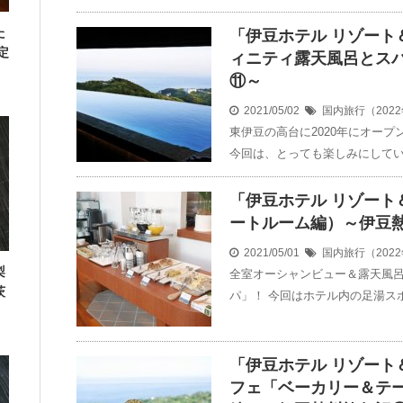
た
「伊豆ホテル リゾート
定
ィニティ露天風呂とス
⑪～
2021/05/02
国内旅行（202
東伊豆の高台に2020年にオープ
今回は、とっても楽しみにしてい
「伊豆ホテル リゾート
ートルーム編）～伊豆
2021/05/01
国内旅行（202
梨
全室オーシャンビュー＆露天風呂
茨
パ」！ 今回はホテル内の足湯ス
「伊豆ホテル リゾート
フェ「ベーカリー＆テーブ