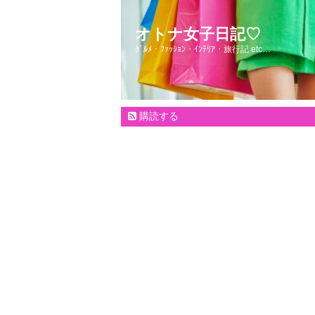
オトナ女子日記♡
ｸﾞﾙﾒ・ﾌｧｯｼｮﾝ・ｲﾝﾃﾘｱ・旅行記 etc…
購読する