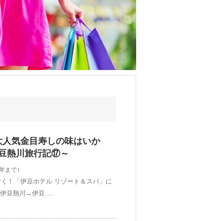
大人気金目寿しの味はいか
豆熱川旅行記⑰～
2年まで）
く！「伊豆ホテル リゾート＆スパ」に
伊豆熱川→伊豆 …