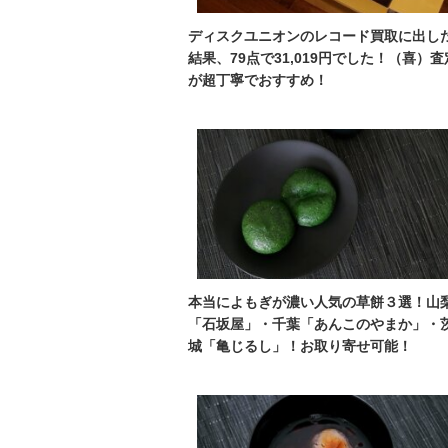
ディスクユニオンのレコード買取に出し
結果、79点で31,019円でした！（喜）査
が超丁寧でおすすめ！
本当によもぎが濃い人気の草餅３選！山
「石坂屋」・千葉「あんこのやまか」・
城「亀じるし」！お取り寄せ可能！