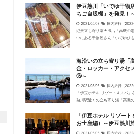
伊豆熱川「いでゆ干物
ちご自販機」を発見！
2021/05/07
国内旅行（202
絶景立ち寄り露天風呂「高磯の
中にある干物屋さん「いでゆひも
海沿いの立ち寄り湯「
金・ロッカー・アクセ
⑮～
2021/05/06
国内旅行（202
「伊豆ホテル リゾート＆スパ」
熱川駅近くの立ち寄り湯「高磯の
「伊豆ホテル リゾート
お土産編）～伊豆熱川
2021/05/05
国内旅行（202