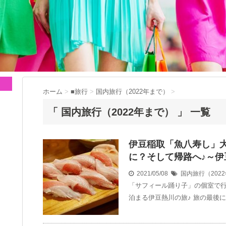
ホーム
>
■旅行
>
国内旅行（2022年まで）
>
「 国内旅行（2022年まで） 」 一覧
伊豆稲取「魚八寿し」
に？そして帰路へ♪～伊
2021/05/08
国内旅行（202
「サフィール踊り子」の個室で行
泊まる伊豆熱川の旅♪ 旅の最後に