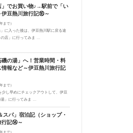
店」でお買い物♪→駅前で「い
～伊豆熱川旅行記⑯～
2年まで）
湯」に入った後は、伊豆熱川駅に戻る途
の店」に行ってみま …
高磯の湯」へ！営業時間・料
ス情報など～伊豆熱川旅行記
2年まで）
を少し早めにチェックアウトして、伊豆
湯」に行ってみま …
＆スパ」宿泊記（ショップ・
旅行記⑭～
2年まで）