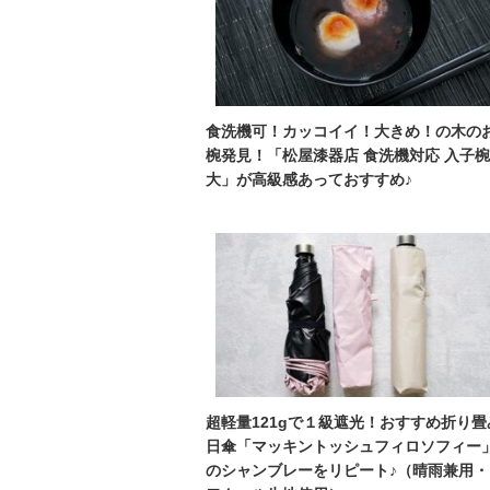
食洗機可！カッコイイ！大きめ！の木の
椀発見！「松屋漆器店 食洗機対応 入子椀
大」が高級感あっておすすめ♪
超軽量121gで１級遮光！おすすめ折り畳
日傘「マッキントッシュフィロソフィー
のシャンブレーをリピート♪（晴雨兼用・