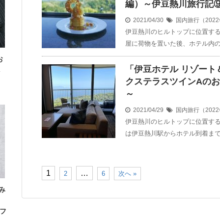
編）～伊豆熱川旅行記
2021/04/30
国内旅行（202
伊豆熱川のヒルトップに位置する
屋に荷物を置いた後、ホテル内の
お
「伊豆ホテル リゾート
クステラスツインAの
～
2021/04/29
国内旅行（202
伊豆熱川のヒルトップに位置する
は伊豆熱川駅からホテル到着まで
1
…
2
6
次へ »
み
」
フ