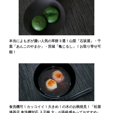
本当によもぎが濃い人気の草餅３選！山梨「石坂屋」・千
葉「あんこのやまか」・茨城「亀じるし」！お取り寄せ可
能！
食洗機可！カッコイイ！大きめ！の木のお椀発見！「松屋
漆器店 食洗機対応 入子椀 大」が高級感あっておすすめ♪