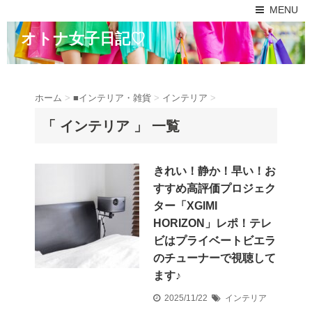
MENU
オトナ女子日記♡
ホーム
>
■インテリア・雑貨
>
インテリア
>
「 インテリア 」 一覧
きれい！静か！早い！お
すすめ高評価プロジェク
ター「XGIMI
HORIZON」レポ！テレ
ビはプライベートビエラ
のチューナーで視聴して
ます♪
2025/11/22
インテリア