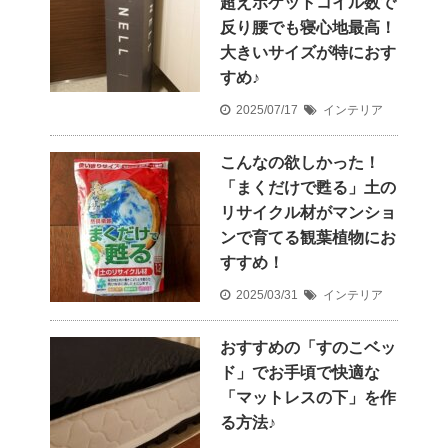
超えポケットコイル数で
反り腰でも寝心地最高！
大きいサイズが特におす
すめ♪
2025/07/17
インテリア
こんなの欲しかった！
「まくだけで甦る」土の
リサイクル材がマンショ
ンで育てる観葉植物にお
すすめ！
2025/03/31
インテリア
おすすめの「すのこベッ
ド」でお手頃で快適な
「マットレスの下」を作
る方法♪