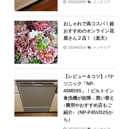
2025/03/05
インテリア
おしゃれで高コスパ！超
おすすめのオンライン花
屋さん２店！（楽天）
2024/02/14
インテリア
【レビュー＆コツ】パナ
ソニック「NP-
45MD9S」！ビルトイン
食洗機が故障→買い替え
♪費用やおすすめ店もご
紹介♪（NP-P45VD2Sか
ら）
2023/11/23
インテリア