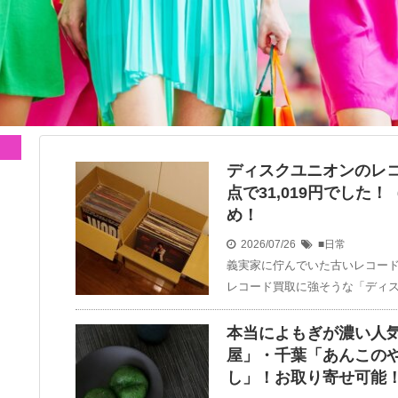
ディスクユニオンのレコ
点で31,019円でした
め！
2026/07/26
■日常
義実家に佇んでいた古いレコード
レコード買取に強そうな「ディス
本当によもぎが濃い人
屋」・千葉「あんこの
し」！お取り寄せ可能