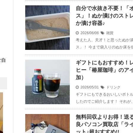
自分で水抜き不要！「オ
ス」！ぬか漬けのスト
か漬け容器♪
2026/06/06
雑貨
考えた人、天才！と思ったぬか
ス」！ 今まで袋入りのぬか床を
ご自
ギフトにもおすすめ！
ヒー「椿屋珈琲」のア
加）
2026/05/31
ドリンク
ギフトにもできるおいしいボト
したのでご紹介します！ それが
無料回収よりお得！送
良パソコン買取店「ライ
ット♪超おすすめ!!