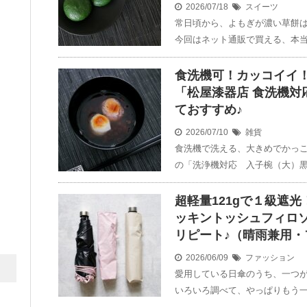
2026/07/18
スイーツ
常日頃から、よもぎが濃い草餅
今回はネット通販で買える、本当
食洗機可！カッコイイ
「松屋漆器店 食洗機対
ておすすめ♪
2026/07/10
雑貨
食洗機で洗える、大きめでかっ
の「洗浄機対応 入子椀（大）黒
超軽量121gで１級遮
ッキントッシュフィロ
リピート♪（晴雨兼用
2026/06/09
ファッション
愛用している日傘のうち、一つ
いろいろ調べて、やっぱりもう一