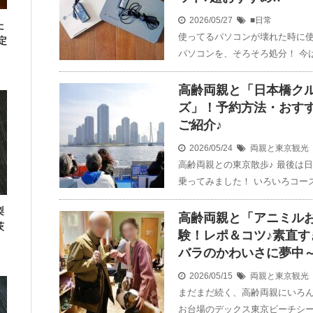
2026/05/27
■日常
た
使ってるパソコンが壊れた時に
定
パソコンを、そろそろ処分！ 今
高齢両親と「日本橋ク
ズ」！予約方法・おす
ご紹介♪
2026/05/24
両親と東京観光
高齢両親との東京散歩♪ 最後は
乗ってみました！ いろいろコー
梨
高齢両親と「アニミル
茨
験！レポ＆コツ♪素直
バラのかわいさに夢中
2026/05/15
両親と東京観光
まだまだ続く、高齢両親にいろん
お台場のデックス東京ビーチシー