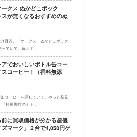
ークス ぬかどこボック
レスが無くなるおすすめのぬ
漬け容器、「オークス ぬかどこボック
使っていて、毎回キ …
レアでおいしいボトル缶コー
イスコーヒー！（香料無添
ル缶コーヒーを探していて、やっと発見
、「椿屋珈琲のボト …
る前に買取価格が分かる超優
ズマーク」２台で4,050円ゲ