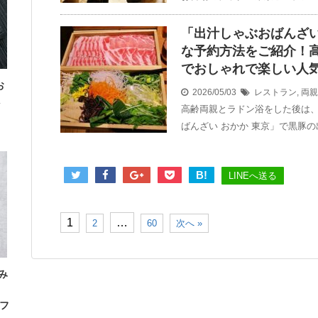
「出汁しゃぶおばんざい
な予約方法をご紹介！
でおしゃれで楽しい人
お
2026/05/03
レストラン
,
両親
高齢両親とラドン浴をした後は、
ばんざい おかか 東京」で黒豚の
B!
LINEへ送る
1
…
2
60
次へ »
み
」
フ