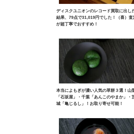
ディスクユニオンのレコード買取に出し
結果、79点で31,019円でした！（喜）査
が超丁寧でおすすめ！
本当によもぎが濃い人気の草餅３選！山
「石坂屋」・千葉「あんこのやまか」・
城「亀じるし」！お取り寄せ可能！