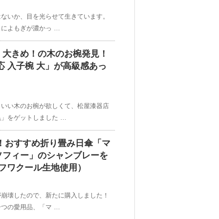
はないか、目を光らせて生きています。
によもぎが濃かっ …
！大きめ！の木のお椀発見！
応 入子椀 大」が高級感あっ
こいい木のお椀が欲しくて、松屋漆器店
」をゲットしました …
光！おすすめ折り畳み日傘「マ
ソフィー」のシャンブレーを
・フワクール生地使用）
が崩壊したので、新たに購入しました！
つの愛用品、「マ …