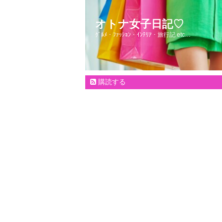
オトナ女子日記♡
ｸﾞﾙﾒ・ﾌｧｯｼｮﾝ・ｲﾝﾃﾘｱ・旅行記 etc…
購読する