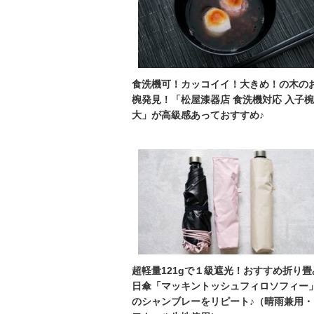
食洗機可！カッコイイ！大きめ！の木の
椀発見！「松屋漆器店 食洗機対応 入子椀
大」が高級感あっておすすめ♪
超軽量121gで１級遮光！おすすめ折り畳
日傘「マッキントッシュフィロソフィー
のシャンブレーをリピート♪（晴雨兼用・