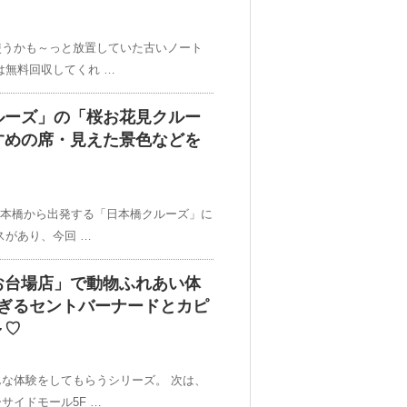
使うかも～っと放置していた古いノート
は無料回収してくれ …
ルーズ」の「桜お花見クルー
すめの席・見えた景色などを
日本橋から出発する「日本橋クルーズ」に
スがあり、今回 …
お台場店」で動物ふれあい体
すぎるセントバーナードとカピ
～♡
な体験をしてもらうシリーズ。 次は、
サイドモール5F …