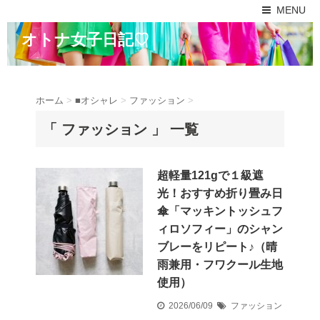
MENU
オトナ女子日記♡
ホーム
>
■オシャレ
>
ファッション
>
「 ファッション 」 一覧
超軽量121gで１級遮
光！おすすめ折り畳み日
傘「マッキントッシュフ
ィロソフィー」のシャン
ブレーをリピート♪（晴
雨兼用・フワクール生地
使用）
2026/06/09
ファッション