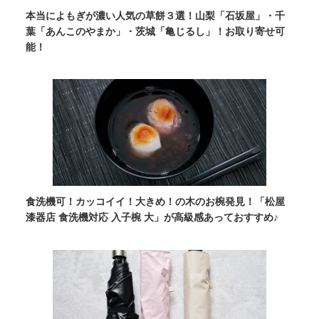
本当によもぎが濃い人気の草餅３選！山梨「石坂屋」・千
葉「あんこのやまか」・茨城「亀じるし」！お取り寄せ可
能！
食洗機可！カッコイイ！大きめ！の木のお椀発見！「松屋
漆器店 食洗機対応 入子椀 大」が高級感あっておすすめ♪