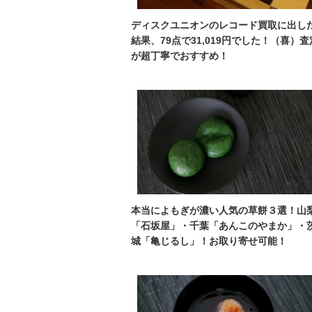
ディスクユニオンのレコード買取に出し
結果、79点で31,019円でした！（喜）査
が超丁寧でおすすめ！
本当によもぎが濃い人気の草餅３選！山
「石坂屋」・千葉「あんこのやまか」・
城「亀じるし」！お取り寄せ可能！