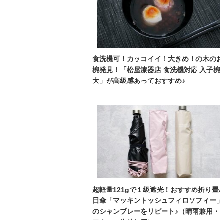
食洗機可！カッコイイ！大きめ！の木の
椀発見！「松屋漆器店 食洗機対応 入子椀
大」が高級感あっておすすめ♪
超軽量121gで１級遮光！おすすめ折り畳
日傘「マッキントッシュフィロソフィー
のシャンブレーをリピート♪（晴雨兼用・