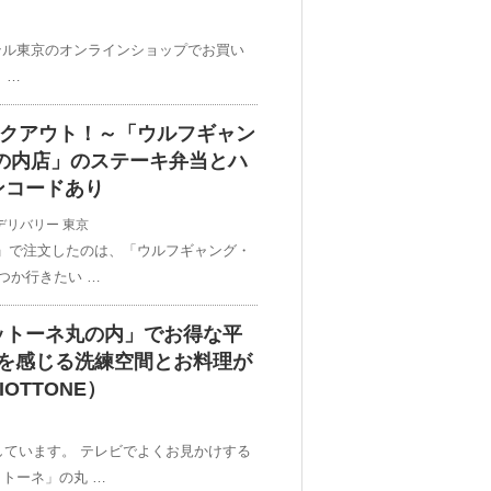
テル東京のオンラインショップでお買い
 …
イクアウト！～「ウルフギャン
の内店」のステーキ弁当とハ
ンコードあり
デリバリー
東京
u」で注文したのは、「ウルフギャング・
つか行きたい …
ットーネ丸の内」でお得な平
和を感じる洗練空間とお料理が
IOTTONE）
しています。 テレビでよくお見かけする
トーネ」の丸 …