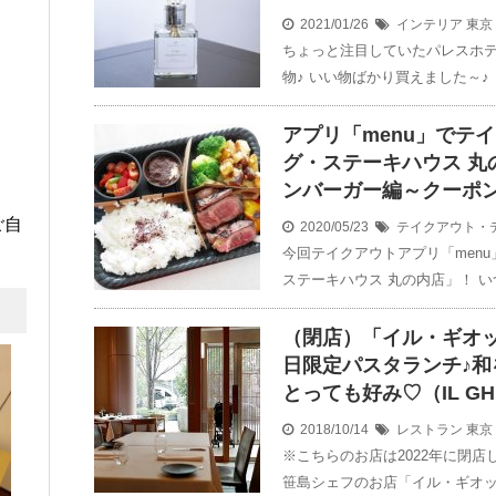
2021/01/26
インテリア
東京
ちょっと注目していたパレスホ
物♪ いい物ばかり買えました～♪
アプリ「menu」でテ
グ・ステーキハウス 丸
ンバーガー編～クーポ
ご自
2020/05/23
テイクアウト・
今回テイクアウトアプリ「men
ステーキハウス 丸の内店」！ い
（閉店）「イル・ギオ
日限定パスタランチ♪
とっても好み♡（IL GH
2018/10/14
レストラン
東京
※こちらのお店は2022年に閉店
笹島シェフのお店「イル・ギオッ