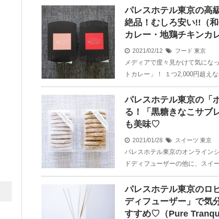
パレスホテル東京の高
絶品！むしろ安い!!（
カレー・地鶏チキンカ
2021/02/12
フード
東京
メディアで度々見かけて気にな
トカレー」！ １つ2,000円超え
パレスホテル東京の「
る！「黒糖きなこサブ
も美味♡
2021/01/28
スイーツ
東京
パレスホテル東京のオンラインシ
ドディフューザーの他に、スイー
パレスホテル東京のロ
ディフューザー」で気
すすめ♡（Pure Tranqui