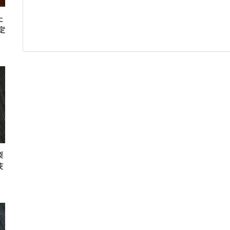
た
定
梨
茨