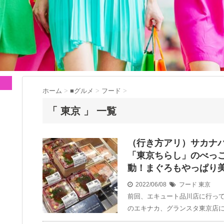
ホーム
>
■グルメ
>
フード
>
「 東京 」 一覧
（行き方アリ）サカナ
「東京ちらし」のべっ
動！まぐろもやっぱり美味！
2022/06/08
フード
東京
前回、エキュート品川店に行って
のエキナカ、グランスタ東京店に