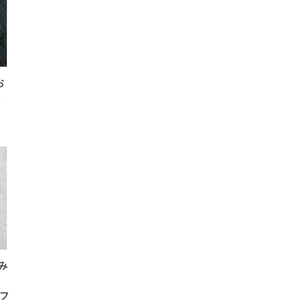
お
み
」
フ