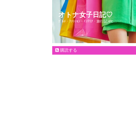
オトナ女子日記♡
ｸﾞﾙﾒ・ﾌｧｯｼｮﾝ・ｲﾝﾃﾘｱ・旅行記 etc…
購読する