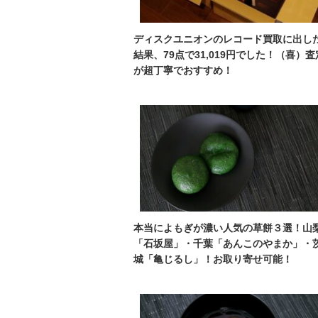
ディスクユニオンのレコード買取に出し
結果、79点で31,019円でした！（喜）査
が超丁寧でおすすめ！
本当によもぎが濃い人気の草餅３選！山
「石坂屋」・千葉「あんこのやまか」・
城「亀じるし」！お取り寄せ可能！