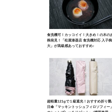
食洗機可！カッコイイ！大きめ！の木の
椀発見！「松屋漆器店 食洗機対応 入子椀
大」が高級感あっておすすめ♪
超軽量121gで１級遮光！おすすめ折り畳
日傘「マッキントッシュフィロソフィー