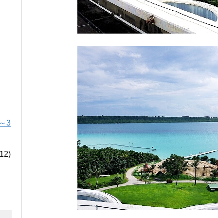
～3
12)