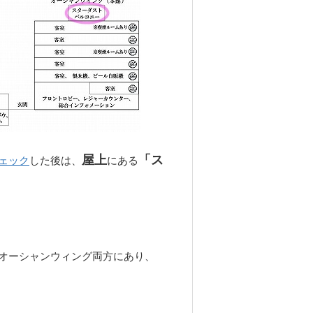
屋上
「ス
ェック
した後は、
にある
オーシャンウィング両方にあり、