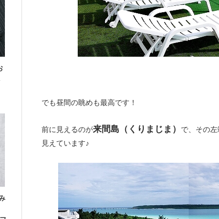
お
でも昼間の眺めも最高です！
来間島（くりまじま）
前に見えるのが
で、その左
見えています♪
み
」