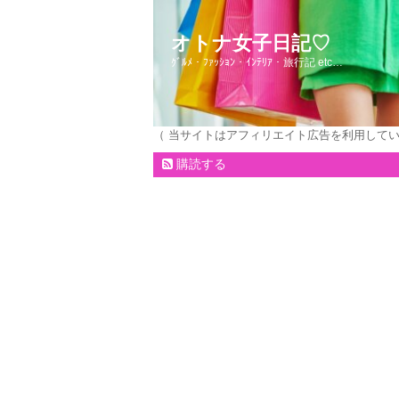
オトナ女子日記♡
ｸﾞﾙﾒ・ﾌｧｯｼｮﾝ・ｲﾝﾃﾘｱ・旅行記 etc…
（ 当サイトはアフィリエイト広告を利用して
購読する