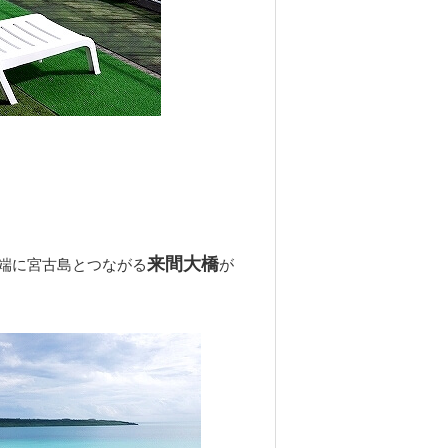
来間大橋
端に宮古島とつながる
が