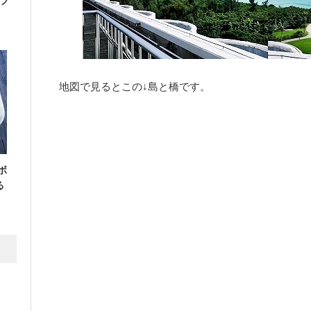
フ
地図で見るとこの↓島と橋です。
ボ
る