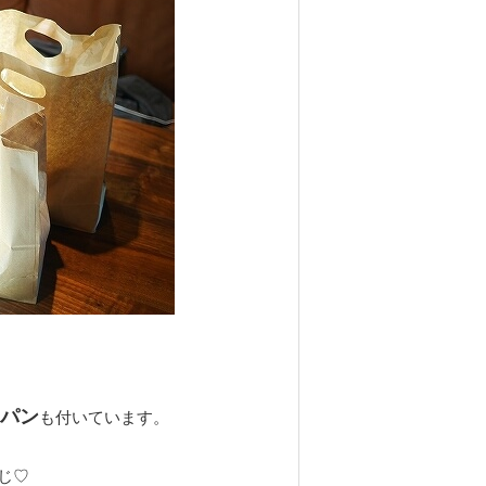
パン
も付いています。
じ♡