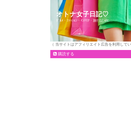
オトナ女子日記♡
ｸﾞﾙﾒ・ﾌｧｯｼｮﾝ・ｲﾝﾃﾘｱ・旅行記 etc…
（ 当サイトはアフィリエイト広告を利用して
購読する