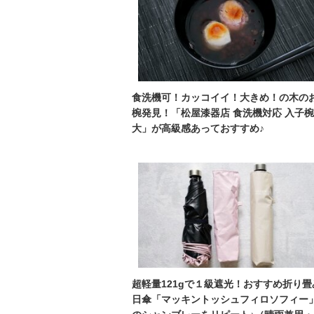
食洗機可！カッコイイ！大きめ！の木の
椀発見！「松屋漆器店 食洗機対応 入子椀
大」が高級感あっておすすめ♪
超軽量121gで１級遮光！おすすめ折り畳
日傘「マッキントッシュフィロソフィー