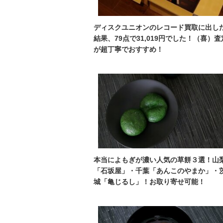
ディスクユニオンのレコード買取に出し
結果、79点で31,019円でした！（喜）査
が超丁寧でおすすめ！
本当によもぎが濃い人気の草餅３選！山
「石坂屋」・千葉「あんこのやまか」・
城「亀じるし」！お取り寄せ可能！