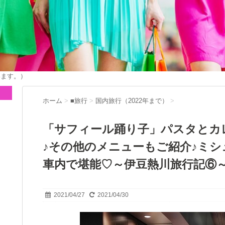
います。）
ホーム
>
■旅行
>
国内旅行（2022年まで）
>
「サフィール踊り子」パスタとカ
♪その他のメニューもご紹介♪ミ
車内で堪能♡～伊豆熱川旅行記⑥
2021/04/27
2021/04/30