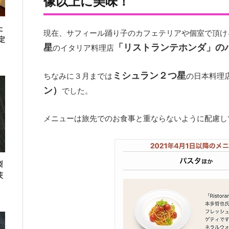
像以上に美味！
た
現在、サフィール踊り子のカフェテリアや個室で頂け
定
星
「リストランテホンダ」の
のイタリア料理店
ミシュラン２つ星
ちなみに３月までは
の日本料理
ン）
でした。
メニューは旅先でのお食事と重ならないように配慮し
梨
茨