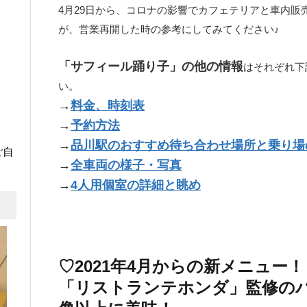
4月29日から、コロナの影響でカフェテリアと車内販
が、営業再開した時の参考にしてみてください♪
「サフィール踊り子」の他の情報
はそれぞれ下
い。
→
料金、時刻表
→
予約方法
→
品川駅のおすすめ待ち合わせ場所と乗り場
ご自
→
全車両の様子・写真
→
4人用個室の詳細と眺め
♡2021年4月からの新メニュー
「リストランテホンダ」監修の