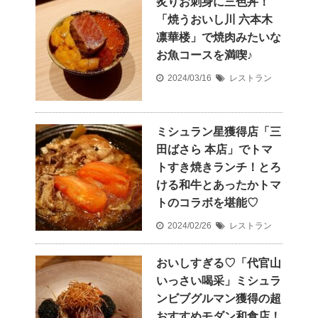
炙りお刺身に三色丼！
「焼うおいし川 六本木
凛華楼」で焼肉みたいな
お魚コースを満喫♪
2024/03/16
レストラン
ミシュラン星獲得店「三
田ばさら 本店」でトマ
トすき焼きランチ！とろ
ける和牛とあったかトマ
トのコラボを堪能♡
2024/02/26
レストラン
おいしすぎる♡「代官山
いっさい喝采」ミシュラ
ンビブグルマン獲得の超
おすすめモダン和食店！