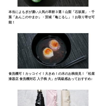
本当によもぎが濃い人気の草餅３選！山梨「石坂屋」・千
葉「あんこのやまか」・茨城「亀じるし」！お取り寄せ可
能！
食洗機可！カッコイイ！大きめ！の木のお椀発見！「松屋
漆器店 食洗機対応 入子椀 大」が高級感あっておすすめ♪