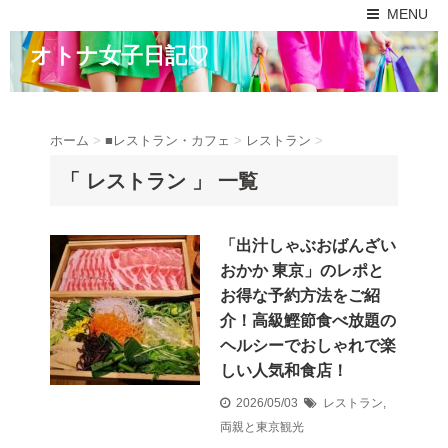
MENU
オトナ女子日記♡
ホーム
>
■レストラン・カフェ
>
レストラン
>
「 レストラン 」 一覧
「出汁しゃぶおばんざい
おかか 東京」のレポと
お得な予約方法をご紹
介！高級鰹節食べ放題の
ヘルシーでおしゃれで楽
しい人気和食店！
2026/05/03
レストラン
,
両親と東京観光