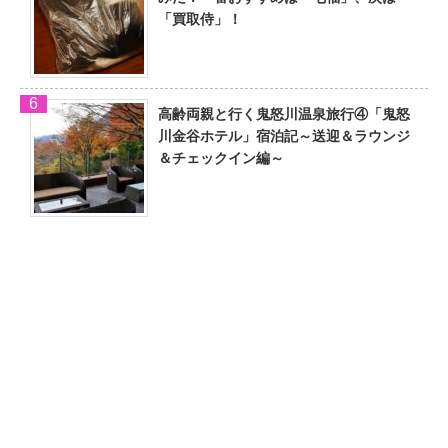
「買取侍」！
高齢両親と行く鬼怒川温泉旅行④「鬼怒
川金谷ホテル」宿泊記～送迎＆ラウンジ
＆チェックイン編～