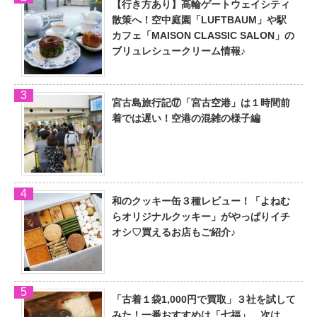
【行き方あり】高輪ゲートウェイシティ
散策へ！空中庭園「LUFTBAUM」や駅
カフェ「MAISON CLASSIC SALON」の
ブリュレシュークリーム情報♪
宮古島旅行記⑰「宮古空港」は１時間前
着では遅い！空港の混雑の様子編
和のクッキー缶３種レビュー！「よねむ
らオリジナルクッキー」がやっぱりイチ
オシ♡買えるお店もご紹介♪
「古着１袋1,000円で買取」３社を試して
みた！一番おすすめは「七福」、次は