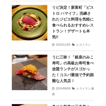
リピ決定！新富町「ビス
トロ ハマイフ」洗練さ
れたジビエ料理を気軽に
食べられるおすすめレス
トラン！デザートも本
気!!
2025/11/05
レストラン
うに三昧！「銀座のみこ
寿司」の高級お寿司食べ
放題ランチがスゴかっ
た！コスパ最強で予約困
難な人気店！
2024/08/09
レストラン
銀
座