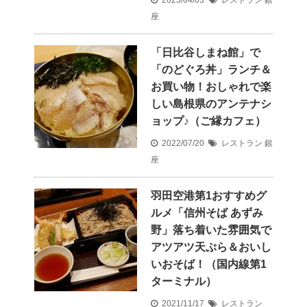
座
「日比谷しまね館」で
「のどぐろ丼」ランチ＆
お買い物！おしゃれで楽
しい島根県のアンテナシ
ョップ♪（ご縁カフェ）
2022/07/20
レストラン
銀
座
羽田空港第1おすすめグ
ルメ「信州そば あずみ
野」落ち着いた雰囲気で
アツアツ天ぷら＆おいし
いおそば！（国内線第1
ターミナル）
2021/11/17
レストラン