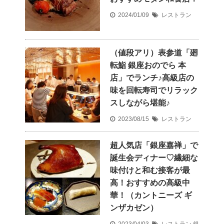
2024/01/09
レストラン
（値段アリ）表参道「廻
転鮨 銀座おのでら 本
店」でランチ♪高級店の
味を回転寿司でリラック
スしながら堪能♪
2023/08/15
レストラン
超人気店「銀座嘉禅」で
誕生会ディナー♡繊細な
味付けと和む接客が最
高！おすすめの高級中
華！（カントニーズ ギ
ンザカゼン）
2023/04/03
レストラン
銀