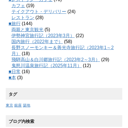
カフェ
(19)
テイクアウト・デリバリー
(24)
レストラン
(28)
■旅行
(144)
両親と東京観光
(5)
伊勢神宮旅行記（2023年3月）
(22)
国内旅行（2022年まで）
(58)
長野スノーモンキー＆善光寺旅行記（2023年1～2
月）
(18)
飛騨高山＆白川郷旅行記（2023年2～3月）
(29)
鬼怒川温泉旅行記（2025年11月）
(12)
■日常
(16)
■本
(3)
タグ
東京
銀座
築地
ブログ内検索