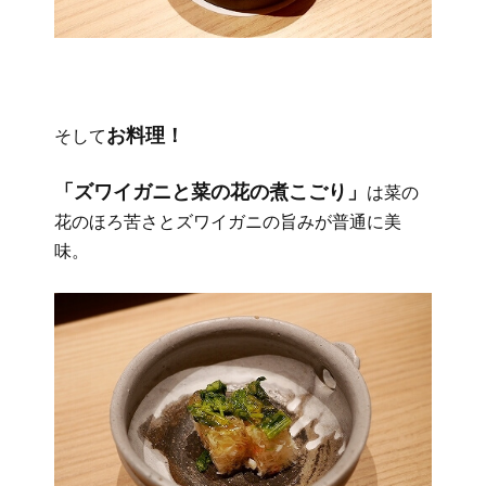
お料理！
そして
「ズワイガニと菜の花の煮こごり」
は菜の
花のほろ苦さとズワイガニの旨みが普通に美
味。