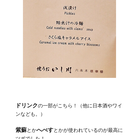
ドリンク
の一部がこちら！（他に日本酒やワイ
ンなども。）
紫蘇
へべす
とか
とかが使われているのが最高に
ツボでした！