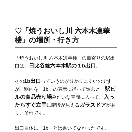
♡「焼うおいし川 六本木凛華
楼」の場所・行き方
「焼うおいし川 六本木凛華楼」の最寄りの駅出
日比谷線六本木駅の１b出口
口は、
。
1b出口
その
っていうのが分かりにくいのです
駅ビ
が、駅内を「1b」の表示に従って進むと、
ルの食品売り場
入っ
みたいな空間に入って、
たらすぐ左手
ガラスドア
に階段が見える
があ
り、それです。
出口自体に「1b」とは書いてなかったです。