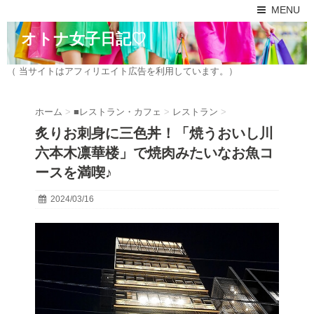
MENU
オトナ女子日記♡
（ 当サイトはアフィリエイト広告を利用しています。）
ホーム
>
■レストラン・カフェ
>
レストラン
>
炙りお刺身に三色丼！「焼うおいし川
六本木凛華楼」で焼肉みたいなお魚コ
ースを満喫♪
2024/03/16