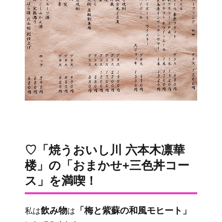
♡「焼うおいし川 六本木凛華
楼」の「おまかせ+三色丼コー
ス」を満喫！
飲み物
「梅と紫蘇の和風モヒート」
私は
は