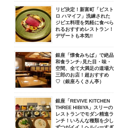
リピ決定！新富町「ビスト
ロ ハマイフ」洗練された
ジビエ料理を気軽に食べら
れるおすすめレストラン！
デザートも本気!!
銀座「懐食みちば」で絶品
和食ランチ♪見た目・味・
空間、全て大満足の道場六
三郎のお店！超おすすめ
♡（銀座ろくさん亭）
銀座「REVIVE KITCHEN
THREE HIBIYA」スリーの
レストランでモダン精進ラ
ンチ！いろんな種類を少し
ずつがイイ！ヘルシーすぎ