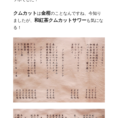
クムカット
金柑
は
のことなんですね、今知り
和紅茶クムカットサワー
ましたが、
も気にな
る！