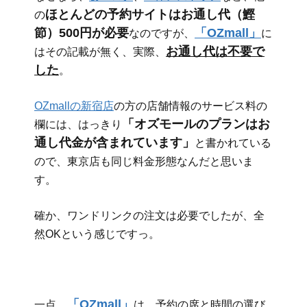
ほとんどの予約サイトはお通し代（鰹
の
節）500円が必要
「OZmall」
なのですが、
に
お通し代は不要で
はその記載が無く、実際、
した
。
OZmallの新宿店
の方の店舗情報のサービス料の
「オズモールのプランはお
欄には、はっきり
通し代金が含まれています」
と書かれている
ので、東京店も同じ料金形態なんだと思いま
す。
確か、ワンドリンクの注文は必要でしたが、全
然OKという感じですっ。
「OZmall」
一点、
は、予約の席と時間の選び