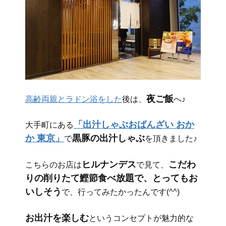
夜ご飯
高齢両親とラドン浴をした
後は、
へ♪
「出汁しゃぶおばんざい おか
大手町にある
か 東京」
黒豚の出汁しゃぶ
で
を頂きました♪
ヒルナンデス
こだわ
こちらのお店は
で見て、
りの削りたて鰹節食べ放題で、とってもお
いしそう
で、行ってみたかったんです(^^)
お出汁を楽しむ
というコンセプトが魅力的な