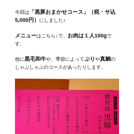
「黒豚おまかせコース」（税・サ込
今回は
5,000円）
にしました♪
メニュー
お肉は１人100g
はこちら↓で、
で
す。
黒毛和牛
ぶり
真鯛
他に
や、季節によって
や
の
しゃぶしゃぶのコースがあったりします。