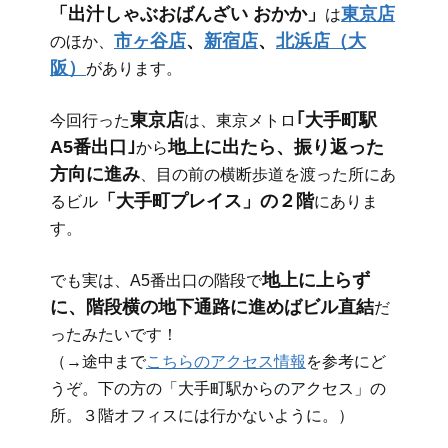
「出汁しゃぶおばんざい おかか」
東京店
は
市ヶ谷店
、
新宿店
、
北浜店（大
のほか、
阪）
があります。
東京店
｢大手町駅
今回行った
は、東京メトロ
A5番出口｣
地上に出たら、振り返った
から
方向に進み
、目の前の横断歩道を渡った所にあ
「大手町プレイス」の２階
るビル
にありま
す。
地上に上らず
でも実は、A5番出口の階段で
に、階段横の地下通路に進めばビル直結
だ
ったみたいです！
（→途中まで
こちらのアクセス情報
を参考にど
うぞ。下の方の「大手町駅からのアクセス」の
所。３階オフィスには行かないように。）