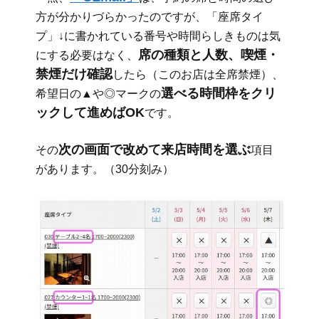
方が分かりづらかったのですが、「座席タイ
プ」↓に書かれている番号や時間らしきものは気
席の種類と人数、喫煙・
にする必要はなく、
禁煙だけ確認
したら（このお店は全席禁煙）、
選べる時間枠をクリ
希望日の▲や◎マークの
ックして進めばOK
です。
次の画面で改めて来店時間を選ぶ
その
項目
があります。（30分刻み）