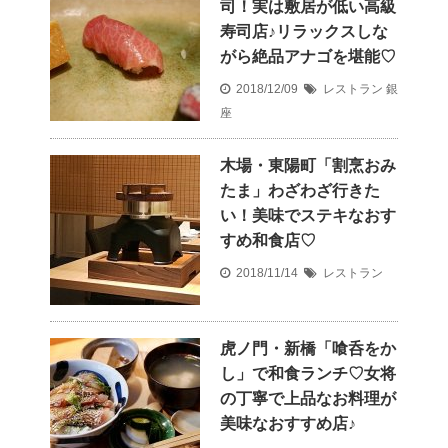
司！実は敷居が低い高級
寿司店♪リラックスしな
がら絶品アナゴを堪能♡
2018/12/09
レストラン
銀
座
木場・東陽町「割烹おみ
たま」わざわざ行きた
い！美味でステキなおす
すめ和食店♡
2018/11/14
レストラン
虎ノ門・新橋「喰呑をか
し」で和食ランチ♡女将
の丁寧で上品なお料理が
美味なおすすめ店♪