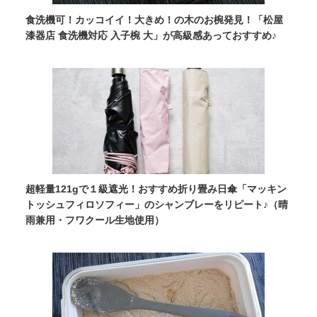
食洗機可！カッコイイ！大きめ！の木のお椀発見！「松屋
漆器店 食洗機対応 入子椀 大」が高級感あっておすすめ♪
超軽量121gで１級遮光！おすすめ折り畳み日傘「マッキン
トッシュフィロソフィー」のシャンブレーをリピート♪（晴
雨兼用・フワクール生地使用）