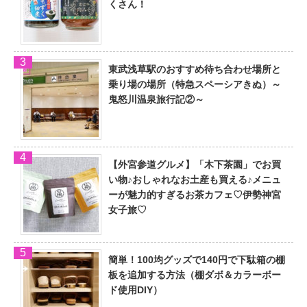
くさん！
東武浅草駅のおすすめ待ち合わせ場所と
乗り場の場所（特急スペーシアきぬ）～
鬼怒川温泉旅行記②～
【外宮参道グルメ】「木下茶園」でお買
い物♪おしゃれなお土産も買える♪メニュ
ーが魅力的すぎるお茶カフェ♡伊勢神宮
女子旅♡
簡単！100均グッズで140円で下駄箱の棚
板を追加する方法（棚ダボ＆カラーボー
ド使用DIY）