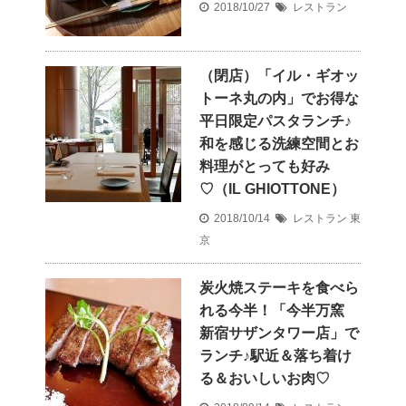
2018/10/27
レストラン
（閉店）「イル・ギオッ
トーネ丸の内」でお得な
平日限定パスタランチ♪
和を感じる洗練空間とお
料理がとっても好み
♡（IL GHIOTTONE）
2018/10/14
レストラン
東
京
炭火焼ステーキを食べら
れる今半！「今半万窯
新宿サザンタワー店」で
ランチ♪駅近＆落ち着け
る＆おいしいお肉♡