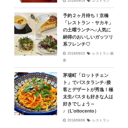
2018/09/14
レストラン
予約２ヶ月待ち！京橋
「レストラン・サカキ」
の土曜ランチへ♪人気に
納得のおいしいガッツリ
系フレンチ♡
2018/09/10
レストラン
銀
座
茅場町「ロットチェン
ト」でパスタランチ♪接
客とデザートが秀逸！極
太生パスタも好きな人は
好きでしょう～
♪（L’ottocento）
2018/08/06
レストラン