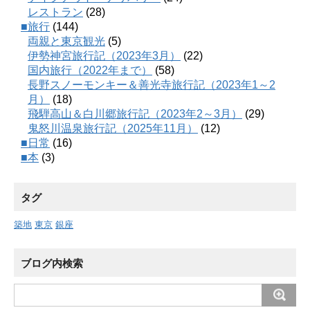
レストラン
(28)
■旅行
(144)
両親と東京観光
(5)
伊勢神宮旅行記（2023年3月）
(22)
国内旅行（2022年まで）
(58)
長野スノーモンキー＆善光寺旅行記（2023年1～2
月）
(18)
飛騨高山＆白川郷旅行記（2023年2～3月）
(29)
鬼怒川温泉旅行記（2025年11月）
(12)
■日常
(16)
■本
(3)
タグ
築地
東京
銀座
ブログ内検索