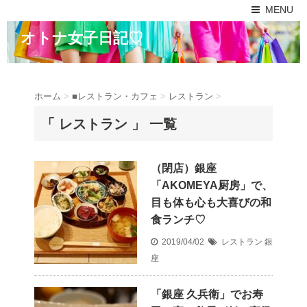
MENU
オトナ女子日記♡
ホーム
>
■レストラン・カフェ
>
レストラン
>
「 レストラン 」 一覧
（閉店）銀座
「AKOMEYA厨房」で、
目も体も心も大喜びの和
食ランチ♡
2019/04/02
レストラン
銀
座
「銀座 久兵衛」でお寿