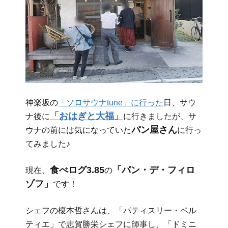
神楽坂の
「ソロサウナtune」に行った
日、サウ
「おはぎと大福」
ナ後に
に行きましたが、サ
パン屋さん
ウナの前には気になっていた
に行っ
てみました♪
食べログ3.85
「パン・デ・フィロ
現在、
の
ゾフ」
です！
シェフの榎本哲さんは、「パティスリー・ペル
ティエ」で志賀勝栄シェフに師事し、「ドミニ