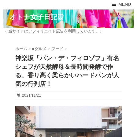
MENU
オトナ女子日記♡
（ 当サイトはアフィリエイト広告を利用しています。）
ホーム
>
■グルメ
>
フード
>
神楽坂「パン・デ・フィロゾフ」有名
シェフが天然酵母＆長時間発酵で作
る、香り高く柔らかいハードパンが人
気の行列店！
2021/11/21