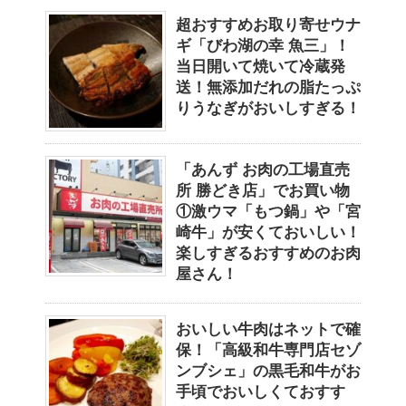
超おすすめお取り寄せウナ
ギ「びわ湖の幸 魚三」！
当日開いて焼いて冷蔵発
送！無添加だれの脂たっぷ
りうなぎがおいしすぎる！
「あんず お肉の工場直売
所 勝どき店」でお買い物
①激ウマ「もつ鍋」や「宮
崎牛」が安くておいしい！
楽しすぎるおすすめのお肉
屋さん！
おいしい牛肉はネットで確
保！「高級和牛専門店セゾ
ンブシェ」の黒毛和牛がお
手頃でおいしくておすす