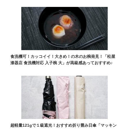
食洗機可！カッコイイ！大きめ！の木のお椀発見！「松屋
漆器店 食洗機対応 入子椀 大」が高級感あっておすすめ♪
超軽量121gで１級遮光！おすすめ折り畳み日傘「マッキン