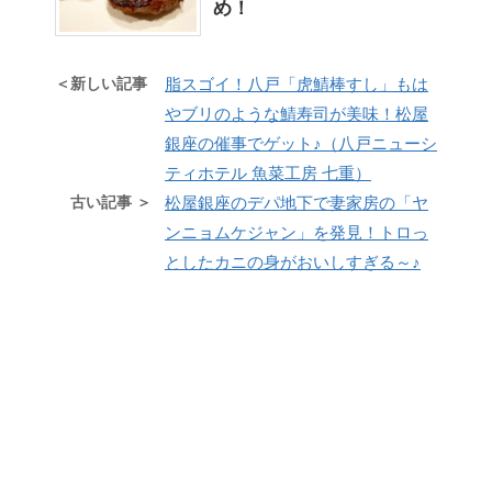
め！
＜新しい記事
脂スゴイ！八戸「虎鯖棒すし」もは
やブリのような鯖寿司が美味！松屋
銀座の催事でゲット♪（八戸ニューシ
ティホテル 魚菜工房 七重）
古い記事 ＞
松屋銀座のデパ地下で妻家房の「ヤ
ンニョムケジャン」を発見！トロっ
としたカニの身がおいしすぎる～♪