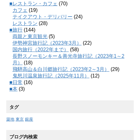
■レストラン・カフェ
(70)
カフェ
(19)
テイクアウト・デリバリー
(24)
レストラン
(28)
■旅行
(144)
両親と東京観光
(5)
伊勢神宮旅行記（2023年3月）
(22)
国内旅行（2022年まで）
(58)
長野スノーモンキー＆善光寺旅行記（2023年1～2
月）
(18)
飛騨高山＆白川郷旅行記（2023年2～3月）
(29)
鬼怒川温泉旅行記（2025年11月）
(12)
■日常
(16)
■本
(3)
タグ
築地
東京
銀座
ブログ内検索