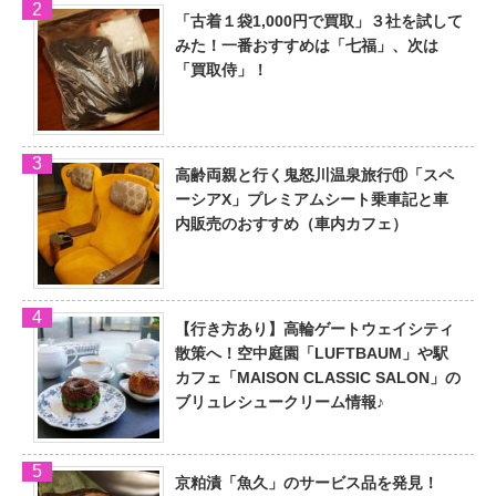
「古着１袋1,000円で買取」３社を試して
みた！一番おすすめは「七福」、次は
「買取侍」！
高齢両親と行く鬼怒川温泉旅行⑪「スペ
ーシアX」プレミアムシート乗車記と車
内販売のおすすめ（車内カフェ）
【行き方あり】高輪ゲートウェイシティ
散策へ！空中庭園「LUFTBAUM」や駅
カフェ「MAISON CLASSIC SALON」の
ブリュレシュークリーム情報♪
京粕漬「魚久」のサービス品を発見！