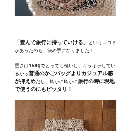
「畳んで旅行に持っていける」
という口コミ
があったのも、決め手になりました！
159g
重さは
でとっても軽いし、キラキラしてい
普通のかごバッグよりカジュアル感
るから
が抑えめ
旅行の時に現地
だし、確かに確かに
で使うのにもピッタリ！