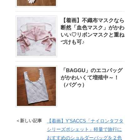
【着画】不織布マスクなら
断然「血色マスク」がかわ
いい♡リボンマスクと重ね
づけも可♪
「BAGGU」のエコバッグ
がかわいくて増殖中～！
（バグゥ）
＜新しい記事
【着画】Y'SACCS「ナイロンタフタ
シリーズポシェット」軽量で旅行に
おすすめのショルダーバッグを２色