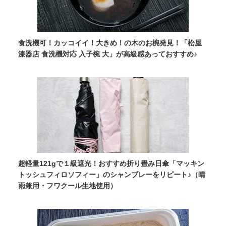
食洗機可！カッコイイ！大きめ！の木のお椀発見！「松屋
漆器店 食洗機対応 入子椀 大」が高級感あっておすすめ♪
超軽量121gで１級遮光！おすすめ折り畳み日傘「マッキン
トッシュフィロソフィー」のシャンブレーをリピート♪（晴
雨兼用・フワクール生地使用）