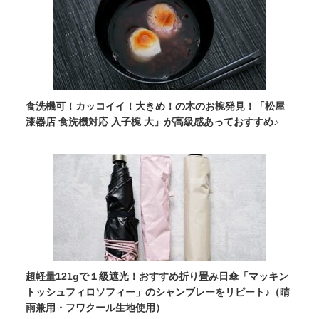
食洗機可！カッコイイ！大きめ！の木のお椀発見！「松屋
漆器店 食洗機対応 入子椀 大」が高級感あっておすすめ♪
超軽量121gで１級遮光！おすすめ折り畳み日傘「マッキン
トッシュフィロソフィー」のシャンブレーをリピート♪（晴
雨兼用・フワクール生地使用）