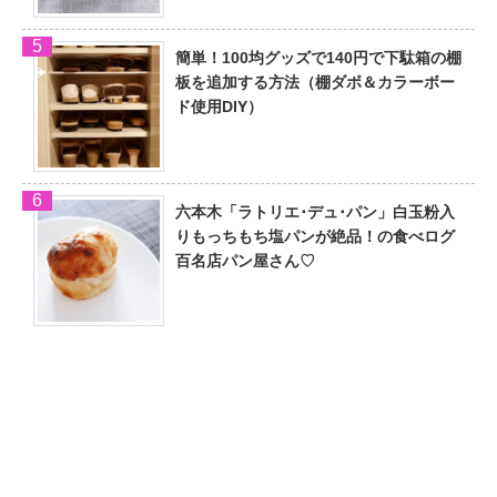
簡単！100均グッズで140円で下駄箱の棚
板を追加する方法（棚ダボ＆カラーボー
ド使用DIY）
六本木「ラトリエ･デュ･パン」白玉粉入
りもっちもち塩パンが絶品！の食べログ
百名店パン屋さん♡