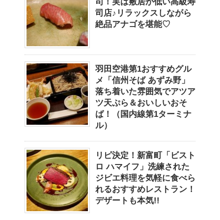
司！実は敷居が低い高級寿
司店♪リラックスしながら
絶品アナゴを堪能♡
羽田空港第1おすすめグル
メ「信州そば あずみ野」
落ち着いた雰囲気でアツア
ツ天ぷら＆おいしいおそ
ば！（国内線第1ターミナ
ル）
リピ決定！新富町「ビスト
ロ ハマイフ」洗練された
ジビエ料理を気軽に食べら
れるおすすめレストラン！
デザートも本気!!