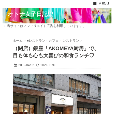
MENU
オトナ女子日記♡
（ 当サイトはアフィリエイト広告を利用しています。）
ホーム
>
■レストラン・カフェ
>
レストラン
>
（閉店）銀座「AKOMEYA厨房」で、
目も体も心も大喜びの和食ランチ♡
2019/04/02
2021/11/16