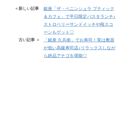
＜新しい記事
銀座「ザ・ペニンシュラ ブティック
＆カフェ」で平日限定パスタランチ♪
ストロベリーサンドイッチや桜スコ
ーンもゲット♡
古い記事 ＞
「銀座 久兵衛」でお寿司！実は敷居
が低い高級寿司店♪リラックスしなが
ら絶品アナゴを堪能♡