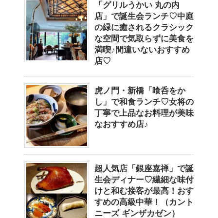
「グリルうかい 丸の内
店」で誕生会ランチ♡中庭
の緑に癒されるクラシック
な空間で気取らずに美食を
満喫♪間違いないおすすめ
店♡
虎ノ門・新橋「喰呑をか
し」で和食ランチ♡女将の
丁寧で上品なお料理が美味
なおすすめ店♪
超人気店「銀座嘉禅」で誕
生会ディナー♡繊細な味付
けと和む接客が最高！おす
すめの高級中華！（カント
ニーズ ギンザカゼン）