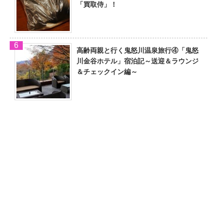
「買取侍」！
高齢両親と行く鬼怒川温泉旅行④「鬼怒
川金谷ホテル」宿泊記～送迎＆ラウンジ
＆チェックイン編～