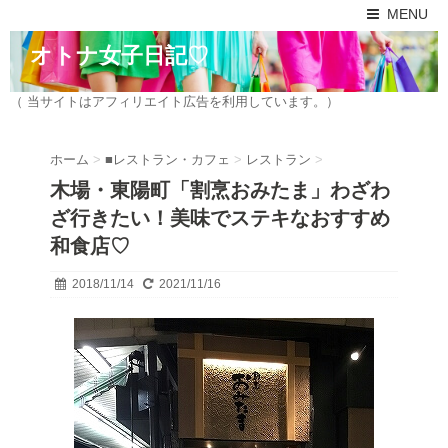
MENU
オトナ女子日記♡
（ 当サイトはアフィリエイト広告を利用しています。）
ホーム
>
■レストラン・カフェ
>
レストラン
>
木場・東陽町「割烹おみたま」わざわ
ざ行きたい！美味でステキなおすすめ
和食店♡
2018/11/14
2021/11/16