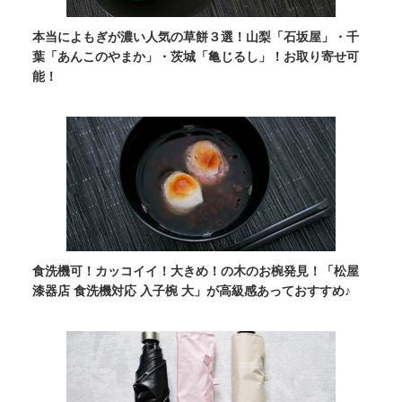
本当によもぎが濃い人気の草餅３選！山梨「石坂屋」・千
葉「あんこのやまか」・茨城「亀じるし」！お取り寄せ可
能！
食洗機可！カッコイイ！大きめ！の木のお椀発見！「松屋
漆器店 食洗機対応 入子椀 大」が高級感あっておすすめ♪