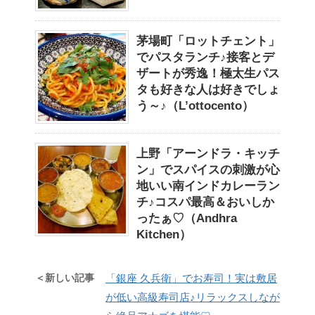
茅場町「ロットチェント」
でパスタランチ♪接客とデ
ザートが秀逸！極太生パス
タも好きな人は好きでしょ
う～♪（L’ottocento）
上野「アーンドラ・キッチ
ン」でスパイスの刺激が心
地いい南インドカレーラン
チ♪コスパ最高＆おいしか
ったぁ♡（Andhra
Kitchen）
＜新しい記事
「銀座 久兵衛」でお寿司！実は敷居
が低い高級寿司店♪リラックスしなが