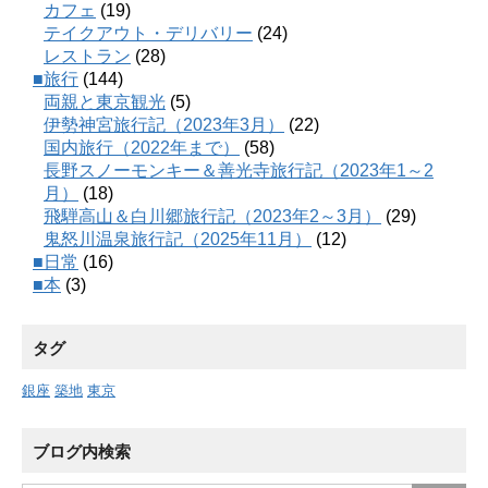
カフェ
(19)
テイクアウト・デリバリー
(24)
レストラン
(28)
■旅行
(144)
両親と東京観光
(5)
伊勢神宮旅行記（2023年3月）
(22)
国内旅行（2022年まで）
(58)
長野スノーモンキー＆善光寺旅行記（2023年1～2
月）
(18)
飛騨高山＆白川郷旅行記（2023年2～3月）
(29)
鬼怒川温泉旅行記（2025年11月）
(12)
■日常
(16)
■本
(3)
タグ
銀座
築地
東京
ブログ内検索