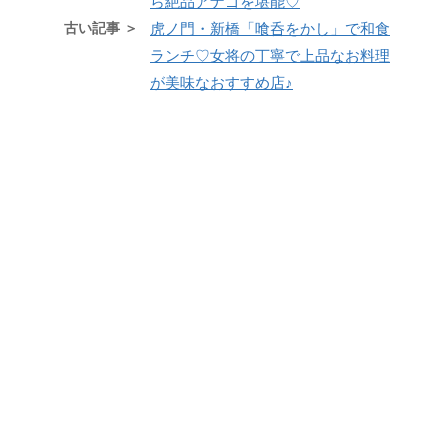
ら絶品アナゴを堪能♡
古い記事 ＞
虎ノ門・新橋「喰呑をかし」で和食
ランチ♡女将の丁寧で上品なお料理
が美味なおすすめ店♪