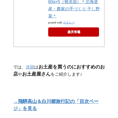
60g×5（無添加）＊北海道
産・農家の手づくり 干し野
菜＊
カエレバ
posted with
楽天市場
お土産を買うのにおすすめのお
では、
次回
は
店
お土産屋さん
や
をご紹介します♪
→飛騨高山＆白川郷旅行記の「目次ペー
ジ」を見る