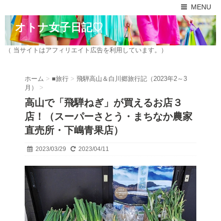
MENU
オトナ女子日記♡
（ 当サイトはアフィリエイト広告を利用しています。）
ホーム
>
■旅行
>
飛騨高山＆白川郷旅行記（2023年2～3
月）
>
高山で「飛騨ねぎ」が買えるお店３
店！（スーパーさとう・まちなか農家
直売所・下嶋青果店）
2023/03/29
2023/04/11