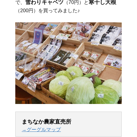
雪わりキャベツ
寒干し大根
で、
（70円）と
（200円）を買ってみました♪
まちなか農家直売所
→グーグルマップ