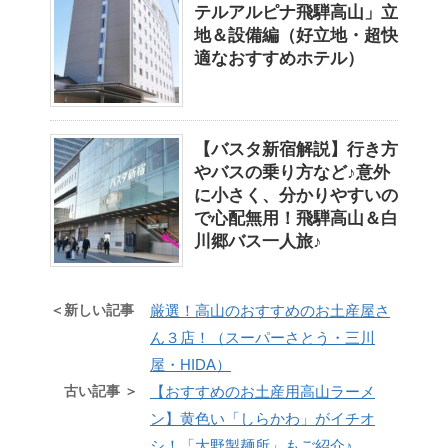
テルアルピナ飛騨高山」立
地＆設備編（好立地・超快
適なおすすめホテル）
【バスタ新宿解説】行き方
やバスの乗り方など♪意外
に小さく、分かりやすいの
で心配無用！飛騨高山＆白
川郷バス一人旅♪
＜新しい記事
厳選！高山のおすすめのお土産屋さ
ん３店！（スーパーさとう・三川
屋・HIDA）
古い記事 ＞
【おすすめのお土産用高山ラーメ
ン】黄色い「しらかわ」がイチオ
シ！「大野製麺所」もご紹介♪