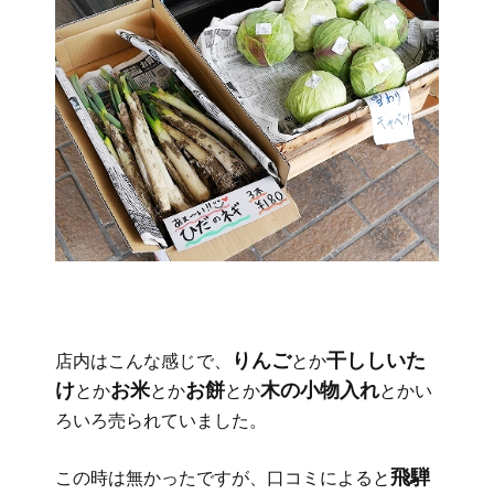
りんご
干ししいた
店内はこんな感じで、
とか
け
お米
お餅
木の小物入れ
とか
とか
とか
とかい
ろいろ売られていました。
飛騨
この時は無かったですが、口コミによると