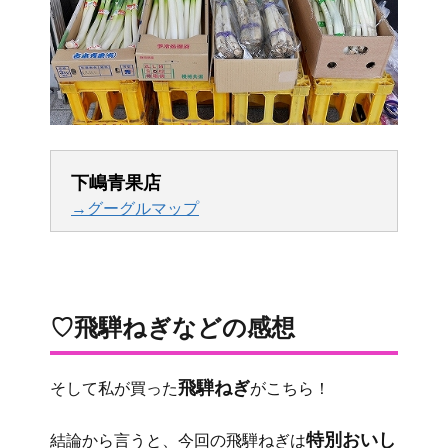
下嶋青果店
→グーグルマップ
♡飛騨ねぎなどの感想
飛騨ねぎ
そして私が買った
がこちら！
特別おいし
結論から言うと、今回の飛騨ねぎは