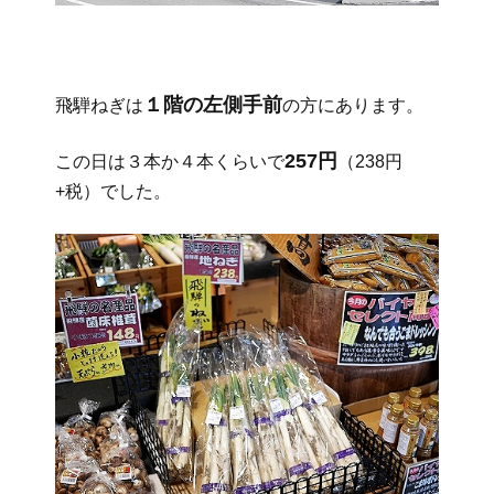
１階の左側手前
飛騨ねぎは
の方にあります。
257円
この日は３本か４本くらいで
（238円
+税）でした。