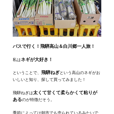
バスで行く！飛騨高山＆白川郷一人旅！
ネギが大好き！
私は
飛騨ねぎ
ということで、
という高山のネギがお
いしいと知り、探して買ってみました！
太くて甘くて柔らかくて粘りが
飛騨ねぎは
ある
のが特徴だそう。
季節によっては朝市でも売られているみたいで