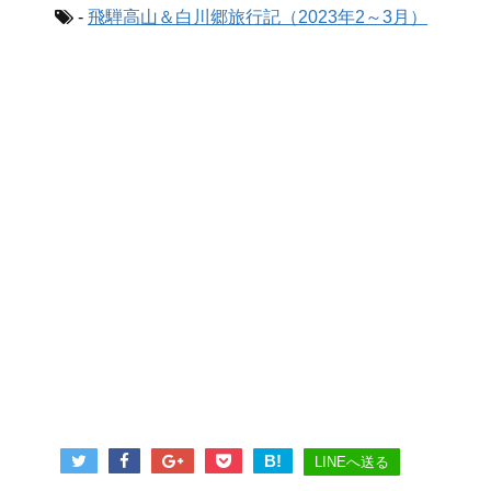
-
飛騨高山＆白川郷旅行記（2023年2～3月）
B!
LINEへ送る