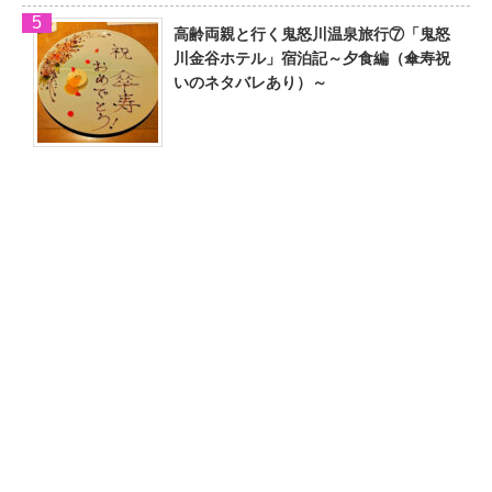
高齢両親と行く鬼怒川温泉旅行⑦「鬼怒
川金谷ホテル」宿泊記～夕食編（傘寿祝
いのネタバレあり）～