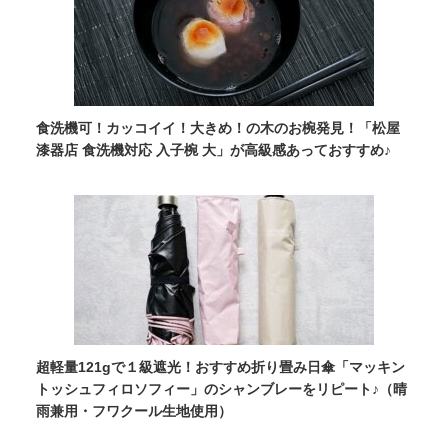
食洗機可！カッコイイ！大きめ！の木のお椀発見！「松屋
漆器店 食洗機対応 入子椀 大」が高級感あっておすすめ♪
超軽量121gで１級遮光！おすすめ折り畳み日傘「マッキン
トッシュフィロソフィー」のシャンブレーをリピート♪（晴
雨兼用・フワクール生地使用）