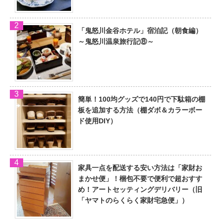
「鬼怒川金谷ホテル」宿泊記（朝食編）
～鬼怒川温泉旅行記⑧～
簡単！100均グッズで140円で下駄箱の棚
板を追加する方法（棚ダボ＆カラーボー
ド使用DIY）
家具一点を配送する安い方法は「家財お
まかせ便」！梱包不要で便利で超おすす
め！アートセッティングデリバリー（旧
「ヤマトのらくらく家財宅急便」）