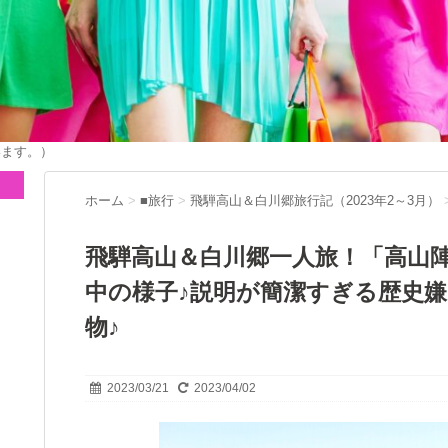
います。）
ホーム
>
■旅行
>
飛騨高山＆白川郷旅行記（2023年2～3月）
飛騨高山＆白川郷一人旅！「高山
中の様子♪説明が簡潔すぎる歴史
物♪
2023/03/21
2023/04/02