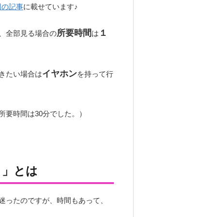
回の記事
に載せています♪
所要時間
１
、全部見る場合の
は
イヤホン
きたい場合は
を持って行
所要時間は30分でした。）
）」とは
迷ったのですが、時間もあって、