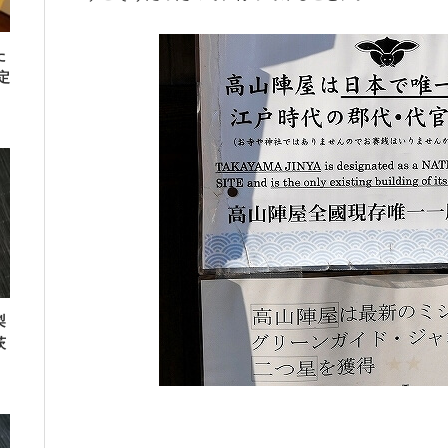
た
定
梨
茨