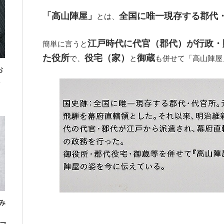
「高山陣屋」
全国に唯一現存する郡代
とは、
江戸時代に代官（郡代）が行政・
簡単に言うと
た役所
役宅（家）
御蔵
で、
と
も併せて「高山陣屋
お
み
」