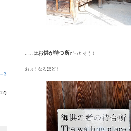
お供が待つ所
ここは
だったそう！
おぉ！なるほど！
～3
12)