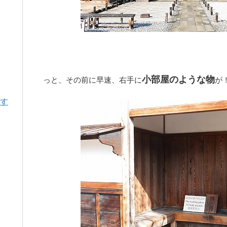
小部屋のような物
っと、その前に早速、右手に
が
す