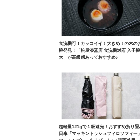
食洗機可！カッコイイ！大きめ！の木の
椀発見！「松屋漆器店 食洗機対応 入子椀
大」が高級感あっておすすめ♪
超軽量121gで１級遮光！おすすめ折り畳
日傘「マッキントッシュフィロソフィー