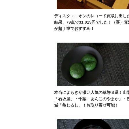
ディスクユニオンのレコード買取に出し
結果、79点で31,019円でした！（喜）査
が超丁寧でおすすめ！
本当によもぎが濃い人気の草餅３選！山
「石坂屋」・千葉「あんこのやまか」・
城「亀じるし」！お取り寄せ可能！