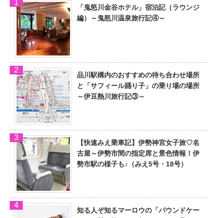
「鬼怒川金谷ホテル」宿泊記（ラウンジ
編）～鬼怒川温泉旅行記④～
品川駅構内のおすすめの待ち合わせ場所
と「サフィール踊り子」の乗り場の場所
～伊豆熱川旅行記③～
【快速みえ乗車記】伊勢神宮女子旅♡名
古屋～伊勢市間の指定席と景色情報！伊
勢市駅の様子も♪（みえ5号・18号）
知る人ぞ知るマーロウの「パウンドケー