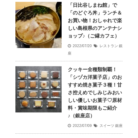
「日比谷しまね館」で
「のどぐろ丼」ランチ＆
お買い物！おしゃれで楽
しい島根県のアンテナシ
ョップ♪（ご縁カフェ）
2022/07/20
レストラン
銀
座
クッキー全種類制覇！
「シヅカ洋菓子店」のお
すすめ焼き菓子３種！甘
さ控えめでしみじみおい
しい優しいお菓子♡原材
料・賞味期限もご紹介
♪（銀座店）
2022/07/09
スイーツ
銀座