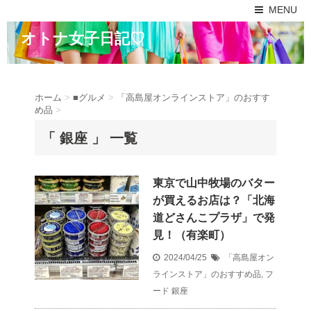
MENU
オトナ女子日記♡
ホーム
>
■グルメ
>
「高島屋オンラインストア」のおすす
め品
>
「 銀座 」 一覧
東京で山中牧場のバター
が買えるお店は？「北海
道どさんこプラザ」で発
見！（有楽町）
2024/04/25
「高島屋オン
ラインストア」のおすすめ品
,
フ
ード
銀座