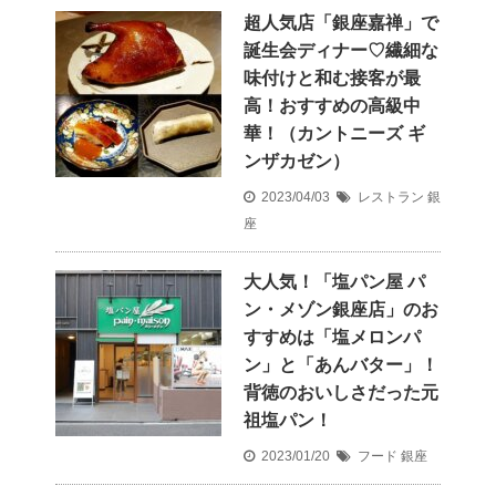
超人気店「銀座嘉禅」で
誕生会ディナー♡繊細な
味付けと和む接客が最
高！おすすめの高級中
華！（カントニーズ ギ
ンザカゼン）
2023/04/03
レストラン
銀
座
大人気！「塩パン屋 パ
ン・メゾン銀座店」のお
すすめは「塩メロンパ
ン」と「あんバター」！
背徳のおいしさだった元
祖塩パン！
2023/01/20
フード
銀座