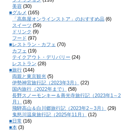
美容
(30)
■グルメ
(165)
「高島屋オンラインストア」のおすすめ品
(6)
スイーツ
(59)
ドリンク
(9)
フード
(97)
■レストラン・カフェ
(70)
カフェ
(19)
テイクアウト・デリバリー
(24)
レストラン
(28)
■旅行
(144)
両親と東京観光
(5)
伊勢神宮旅行記（2023年3月）
(22)
国内旅行（2022年まで）
(58)
長野スノーモンキー＆善光寺旅行記（2023年1～2
月）
(18)
飛騨高山＆白川郷旅行記（2023年2～3月）
(29)
鬼怒川温泉旅行記（2025年11月）
(12)
■日常
(16)
■本
(3)