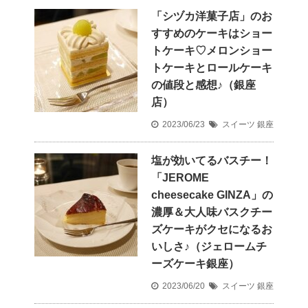
「シヅカ洋菓子店」のお
すすめのケーキはショー
トケーキ♡メロンショー
トケーキとロールケーキ
の値段と感想♪（銀座
店）
2023/06/23
スイーツ
銀座
塩が効いてるバスチー！
「JEROME
cheesecake GINZA」の
濃厚＆大人味バスクチー
ズケーキがクセになるお
いしさ♪（ジェロームチ
ーズケーキ銀座）
2023/06/20
スイーツ
銀座