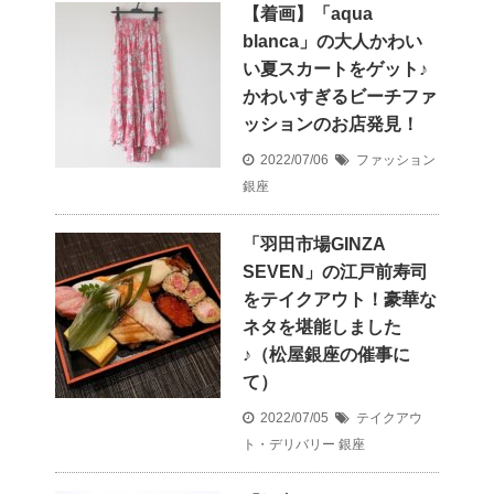
【着画】「aqua
blanca」の大人かわい
い夏スカートをゲット♪
かわいすぎるビーチファ
ッションのお店発見！
2022/07/06
ファッション
銀座
「羽田市場GINZA
SEVEN」の江戸前寿司
をテイクアウト！豪華な
ネタを堪能しました
♪（松屋銀座の催事に
て）
2022/07/05
テイクアウ
ト・デリバリー
銀座