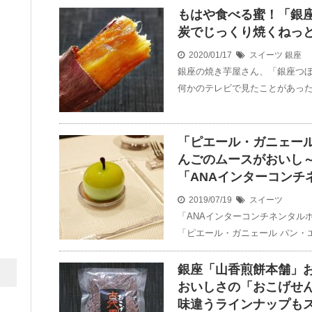
もはや食べる蜜！「銀
炭でじっくり焼くねっ
2020/01/17
スイーツ
銀座
銀座の焼き芋屋さん、「銀座つぼ
何かのテレビで見たことがあった
「ピエール・ガニェール
んごのムースがおいし
「ANAインターコンチ
2019/07/19
スイーツ
「ANAインターコンチネンタル
「ピエール・ガニェール パン・エ
銀座「山香煎餅本舗」
おいしさの「おこげせ
味違うラインナップも