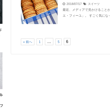
2018/07/17
スイーツ
最近、メディアで見かけることが
エ・フィーユ」​。 すごく気にな
お
…
6
« 前へ
1
5
み
」
フ