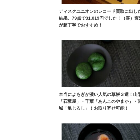
ディスクユニオンのレコード買取に出し
結果、79点で31,019円でした！（喜）査
が超丁寧でおすすめ！
本当によもぎが濃い人気の草餅３選！山
「石坂屋」・千葉「あんこのやまか」・
城「亀じるし」！お取り寄せ可能！