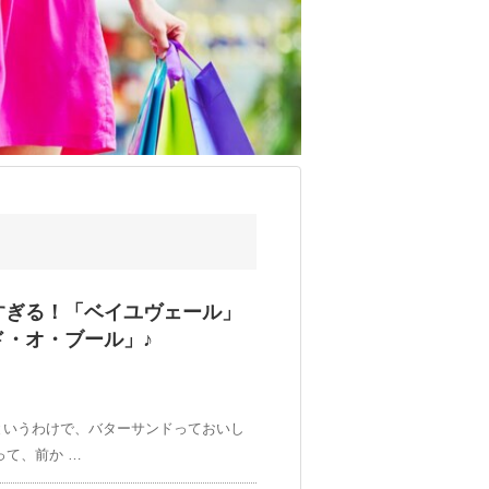
すぎる！「ベイユヴェール」
・オ・ブール」♪
」 というわけで、バターサンドっておいし
って、前か …