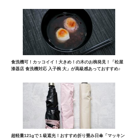
食洗機可！カッコイイ！大きめ！の木のお椀発見！「松屋
漆器店 食洗機対応 入子椀 大」が高級感あっておすすめ♪
超軽量121gで１級遮光！おすすめ折り畳み日傘「マッキン