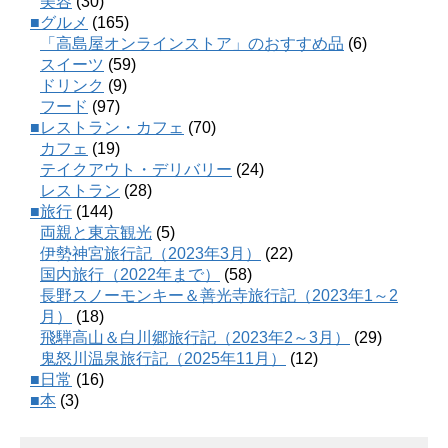
美容
(30)
■グルメ
(165)
「高島屋オンラインストア」のおすすめ品
(6)
スイーツ
(59)
ドリンク
(9)
フード
(97)
■レストラン・カフェ
(70)
カフェ
(19)
テイクアウト・デリバリー
(24)
レストラン
(28)
■旅行
(144)
両親と東京観光
(5)
伊勢神宮旅行記（2023年3月）
(22)
国内旅行（2022年まで）
(58)
長野スノーモンキー＆善光寺旅行記（2023年1～2
月）
(18)
飛騨高山＆白川郷旅行記（2023年2～3月）
(29)
鬼怒川温泉旅行記（2025年11月）
(12)
■日常
(16)
■本
(3)