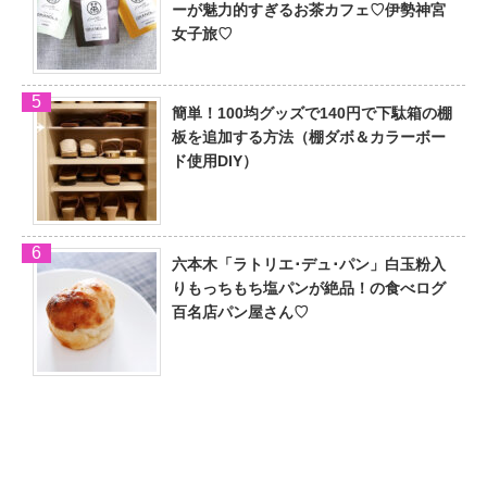
ーが魅力的すぎるお茶カフェ♡伊勢神宮
女子旅♡
簡単！100均グッズで140円で下駄箱の棚
板を追加する方法（棚ダボ＆カラーボー
ド使用DIY）
六本木「ラトリエ･デュ･パン」白玉粉入
りもっちもち塩パンが絶品！の食べログ
百名店パン屋さん♡