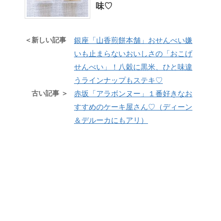
味♡
＜新しい記事
銀座「山香煎餅本舗」おせんべい嫌
いも止まらないおいしさの「おこげ
せんべい」！八穀に黒米、ひと味違
うラインナップもステキ♡
古い記事 ＞
赤坂「アラボンヌー」１番好きなお
すすめのケーキ屋さん♡（ディーン
＆デルーカにもアリ）