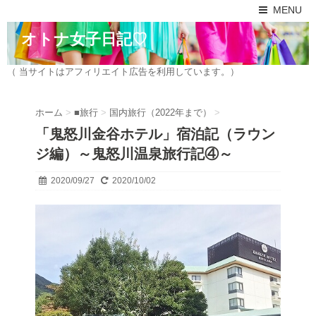
MENU
オトナ女子日記♡
（ 当サイトはアフィリエイト広告を利用しています。）
ホーム
>
■旅行
>
国内旅行（2022年まで）
>
「鬼怒川金谷ホテル」宿泊記（ラウン
ジ編）～鬼怒川温泉旅行記④～
2020/09/27
2020/10/02