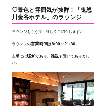
♡景色と雰囲気が抜群！「鬼怒
川金谷ホテル」のラウンジ
ラウンジをもう少し詳しくご紹介します♪
営業時間
8:00～21:30
ラウンジの
は
。
暖炉
雑誌
左手には
があり、
も置いてありまし
た。