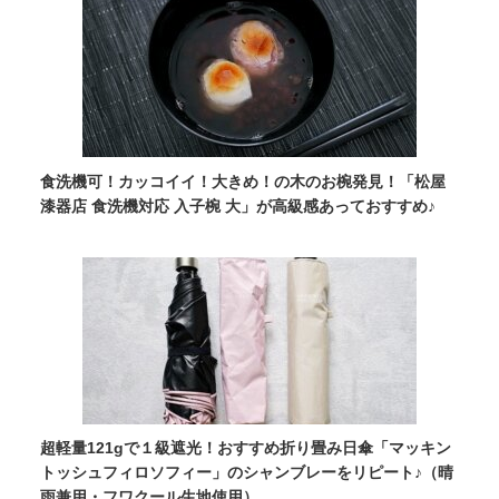
食洗機可！カッコイイ！大きめ！の木のお椀発見！「松屋
漆器店 食洗機対応 入子椀 大」が高級感あっておすすめ♪
超軽量121gで１級遮光！おすすめ折り畳み日傘「マッキン
トッシュフィロソフィー」のシャンブレーをリピート♪（晴
雨兼用・フワクール生地使用）