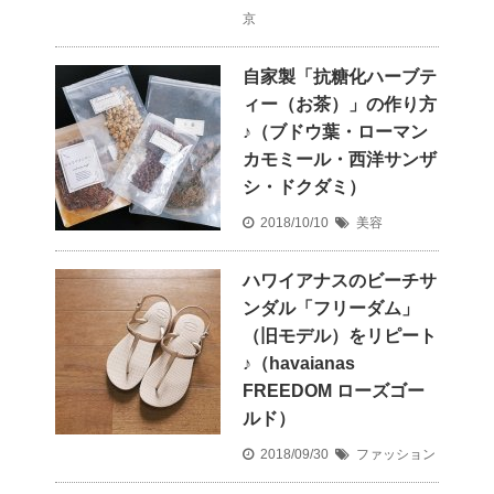
京
自家製「抗糖化ハーブテ
ィー（お茶）」の作り方
♪（ブドウ葉・ローマン
カモミール・西洋サンザ
シ・ドクダミ）
2018/10/10
美容
ハワイアナスのビーチサ
ンダル「フリーダム」
（旧モデル）をリピート
♪（havaianas
FREEDOM ローズゴー
ルド）
2018/09/30
ファッション