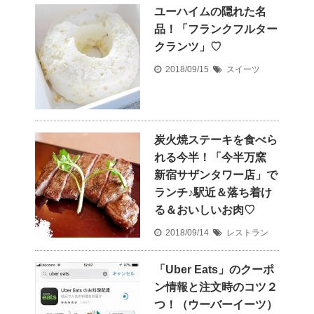
ユーハイムの隠れた名
品！「フランクフルター
クランツ」♡
2018/09/15
スイーツ
炭火焼ステーキを食べら
れる今半！「今半万窯
新宿サザンタワー店」で
ランチ♪駅近＆落ち着け
る＆おいしいお肉♡
2018/09/14
レストラン
「Uber Eats」のクーポ
ン情報と注文時のコツ２
つ！（ウーバーイーツ）