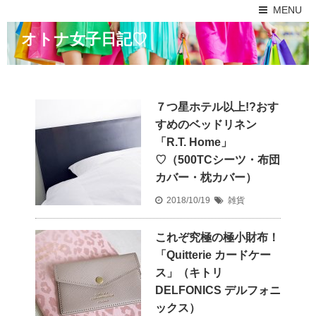
MENU
オトナ女子日記♡
７つ星ホテル以上!?おす
すめのベッドリネン
「R.T. Home」
♡（500TCシーツ・布団
カバー・枕カバー）
2018/10/19
雑貨
これぞ究極の極小財布！
「Quitterie カードケー
ス」（キトリ
DELFONICS デルフォニ
ックス）