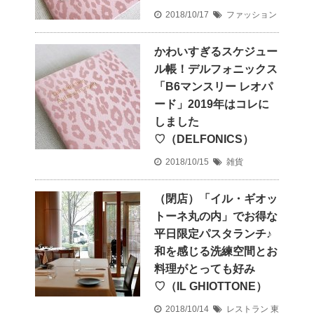
2018/10/17
ファッション
かわいすぎるスケジュー
ル帳！デルフォニックス
「B6マンスリー レオパ
ード」2019年はコレに
しました
♡（DELFONICS）
2018/10/15
雑貨
（閉店）「イル・ギオッ
トーネ丸の内」でお得な
平日限定パスタランチ♪
和を感じる洗練空間とお
料理がとっても好み
♡（IL GHIOTTONE）
2018/10/14
レストラン
東