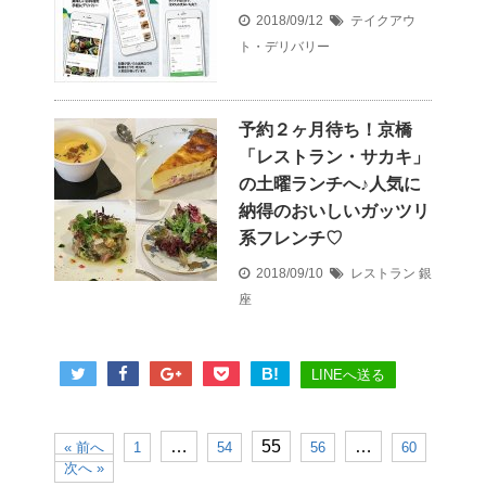
2018/09/12
テイクアウ
ト・デリバリー
予約２ヶ月待ち！京橋
「レストラン・サカキ」
の土曜ランチへ♪人気に
納得のおいしいガッツリ
系フレンチ♡
2018/09/10
レストラン
銀
座
B!
LINEへ送る
…
55
…
« 前へ
1
54
56
60
次へ »