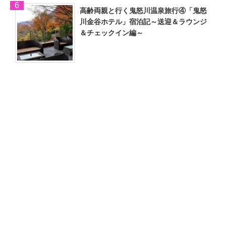
高齢両親と行く鬼怒川温泉旅行④「鬼怒
川金谷ホテル」宿泊記～送迎＆ラウンジ
＆チェックイン編～