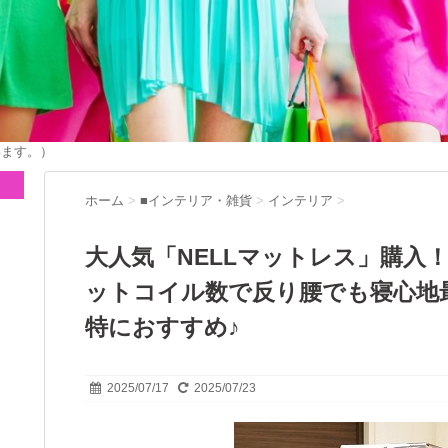
います。）
ホーム
>
■インテリア・雑貨
>
インテリア
>
大人気「NELLマットレス」購入
ットコイル数で反り腰でも寝心地
特におすすめ♪
2025/07/17
2025/07/23