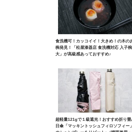
食洗機可！カッコイイ！大きめ！の木の
椀発見！「松屋漆器店 食洗機対応 入子椀
大」が高級感あっておすすめ♪
超軽量121gで１級遮光！おすすめ折り畳
日傘「マッキントッシュフィロソフィー