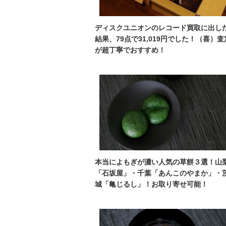
ディスクユニオンのレコード買取に出し
結果、79点で31,019円でした！（喜）査
が超丁寧でおすすめ！
本当によもぎが濃い人気の草餅３選！山
「石坂屋」・千葉「あんこのやまか」・
城「亀じるし」！お取り寄せ可能！