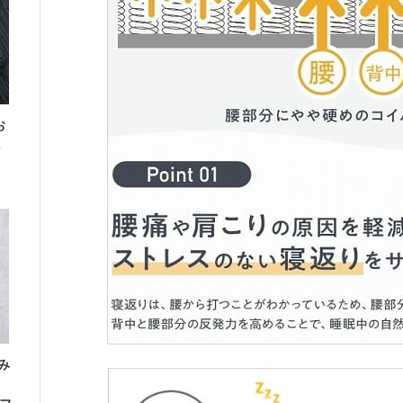
お
み
」