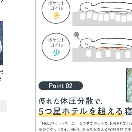
フ
ボ
る