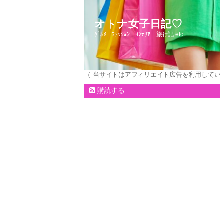
オトナ女子日記♡
ｸﾞﾙﾒ・ﾌｧｯｼｮﾝ・ｲﾝﾃﾘｱ・旅行記 etc…
（ 当サイトはアフィリエイト広告を利用して
購読する