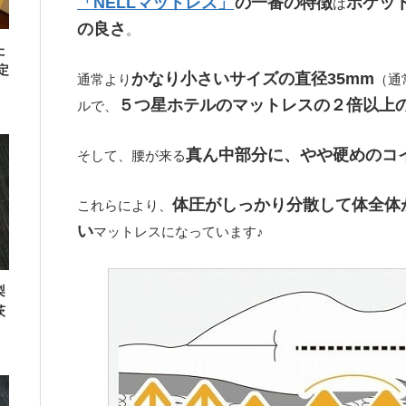
「NELLマットレス」
の一番の特徴
ポケッ
は
の良さ
。
た
定
かなり小さいサイズの直径35mm
通常より
（通
５つ星ホテルのマットレスの２倍以上
ルで、
真ん中部分に、やや硬めのコ
そして、腰が来る
体圧がしっかり分散して体全体
これらにより、
い
マットレスになっています♪
梨
茨