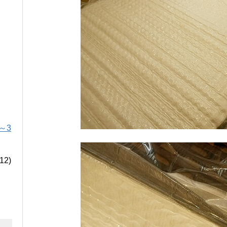
～3
12)