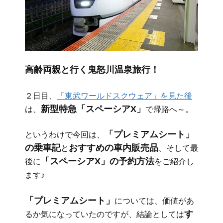
高齢両親と行く鬼怒川温泉旅行！
２日目、
「東武ワールドスクウェア」を見た後
新型特急「スペーシアX」
は、
で帰路へ～。
「プレミアムシート」
というわけで今回は、
の乗車記
おすすめの車内販売品
と
、そして最
「スペーシアX」の予約方法
後に
をご紹介し
ます♪
「プレミアムシート」
については、価値があ
す
るか気になっていたのですが、結論としては