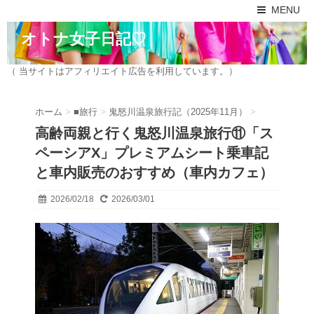
MENU
オトナ女子日記♡
（ 当サイトはアフィリエイト広告を利用しています。）
ホーム
>
■旅行
>
鬼怒川温泉旅行記（2025年11月）
>
高齢両親と行く鬼怒川温泉旅行⑪「ス
ペーシアX」プレミアムシート乗車記
と車内販売のおすすめ（車内カフェ）
2026/02/18
2026/03/01