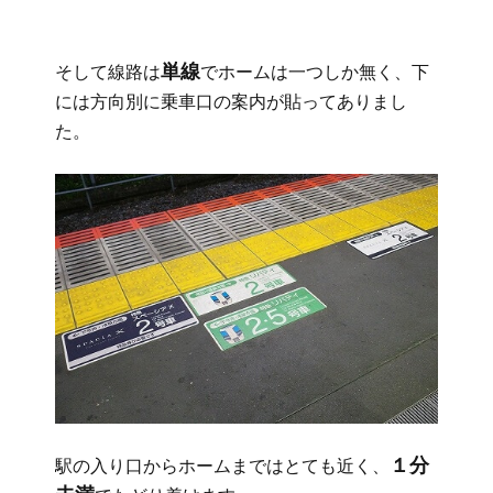
単線
そして線路は
でホームは一つしか無く、下
には方向別に乗車口の案内が貼ってありまし
た。
１分
駅の入り口からホームまではとても近く、