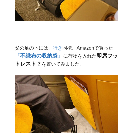
父の足の下には、
行き
同様、Amazonで買った
「不織布の収納袋」
即席フッ
に荷物を入れた
トレスト？
を置いてみました。