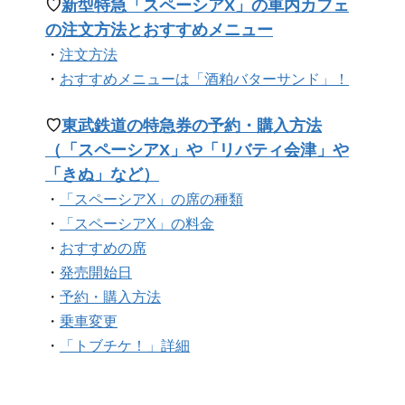
♡
新型特急「スペーシアX」の車内カフェ
の注文方法とおすすめメニュー
・
注文方法
・
おすすめメニューは「酒粕バターサンド」！
♡
東武鉄道の特急券の予約・購入方法
（「スペーシアX」や「リバティ会津」や
「きぬ」など）
・
「スペーシアX」の席の種類
・
「スペーシアX」の料金
・
おすすめの席
・
発売開始日
・
予約・購入方法
・
乗車変更
・
「トブチケ！」詳細