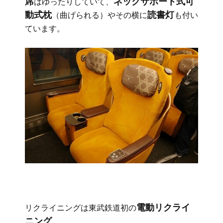
席
ネックサポート式可
はゆったりしていて、
動式枕
読書灯
（曲げられる）やその横に
も付い
ています。
電動リクライ
リクライニングは東武鉄道初の
ニング
。