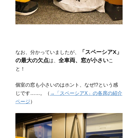
「スペーシアX」
なお、分かっていましたが、
の最大の欠点
全車両、窓が小さい
は、
こ
と！
個室の窓も小さいのはホント、なぜ!?という感
じです……。（
→「スペーシアX」の各席の紹介
ページ
）