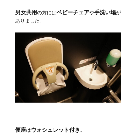
男女共用
ベビーチェア
手洗い場
の方には
や
が
ありました。
便座
ウォシュレット付き
は
。