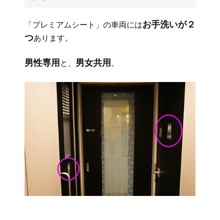
お手洗いが２
「プレミアムシート」の車両には
つ
あります。
男性専用
男女共用
と、
。