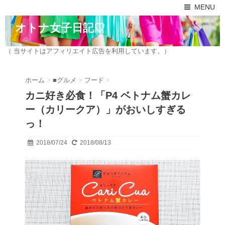
MENU
オトナ女子日記♡
（ 当サイトはアフィリエイト広告を利用しています。）
ホーム
>
■グルメ
>
フード
>
カニ好き必食！「P4 ベトナム蟹カレ
ー（カリークア）」がおいしすぎる
っ！
2018/07/24
2018/08/13