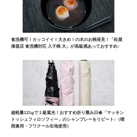
食洗機可！カッコイイ！大きめ！の木のお椀発見！「松屋
漆器店 食洗機対応 入子椀 大」が高級感あっておすすめ♪
超軽量121gで１級遮光！おすすめ折り畳み日傘「マッキン
トッシュフィロソフィー」のシャンブレーをリピート♪（晴
雨兼用・フワクール生地使用）