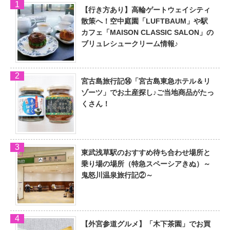
【行き方あり】高輪ゲートウェイシティ
散策へ！空中庭園「LUFTBAUM」や駅
カフェ「MAISON CLASSIC SALON」の
ブリュレシュークリーム情報♪
宮古島旅行記⑭「宮古島東急ホテル＆リ
ゾーツ」でお土産探し♪ご当地商品がたっ
くさん！
東武浅草駅のおすすめ待ち合わせ場所と
乗り場の場所（特急スペーシアきぬ）～
鬼怒川温泉旅行記②～
【外宮参道グルメ】「木下茶園」でお買