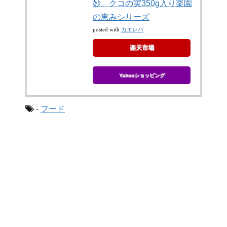
妙。クコの実350g入り楽園
の恵みシリーズ
カエレバ
posted with
楽天市場
Yahooショッピング
-
フード