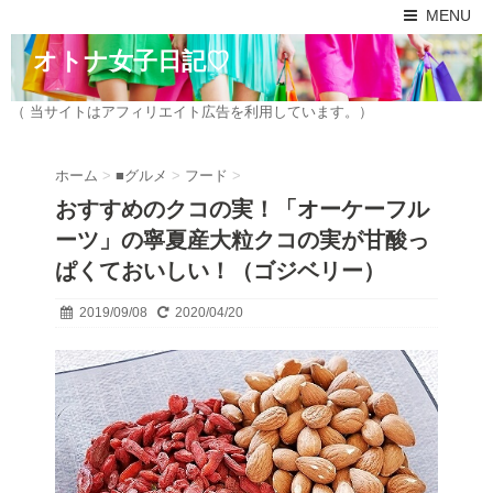
MENU
オトナ女子日記♡
（ 当サイトはアフィリエイト広告を利用しています。）
ホーム
>
■グルメ
>
フード
>
おすすめのクコの実！「オーケーフル
ーツ」の寧夏産大粒クコの実が甘酸っ
ぱくておいしい！（ゴジベリー）
2019/09/08
2020/04/20