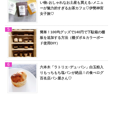
い物♪おしゃれなお土産も買える♪メニュ
ーが魅力的すぎるお茶カフェ♡伊勢神宮
女子旅♡
簡単！100均グッズで140円で下駄箱の棚
板を追加する方法（棚ダボ＆カラーボー
ド使用DIY）
六本木「ラトリエ･デュ･パン」白玉粉入
りもっちもち塩パンが絶品！の食べログ
百名店パン屋さん♡