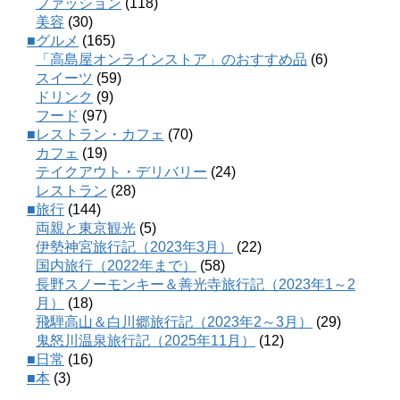
ファッション
(118)
美容
(30)
■グルメ
(165)
「高島屋オンラインストア」のおすすめ品
(6)
スイーツ
(59)
ドリンク
(9)
フード
(97)
■レストラン・カフェ
(70)
カフェ
(19)
テイクアウト・デリバリー
(24)
レストラン
(28)
■旅行
(144)
両親と東京観光
(5)
伊勢神宮旅行記（2023年3月）
(22)
国内旅行（2022年まで）
(58)
長野スノーモンキー＆善光寺旅行記（2023年1～2
月）
(18)
飛騨高山＆白川郷旅行記（2023年2～3月）
(29)
鬼怒川温泉旅行記（2025年11月）
(12)
■日常
(16)
■本
(3)