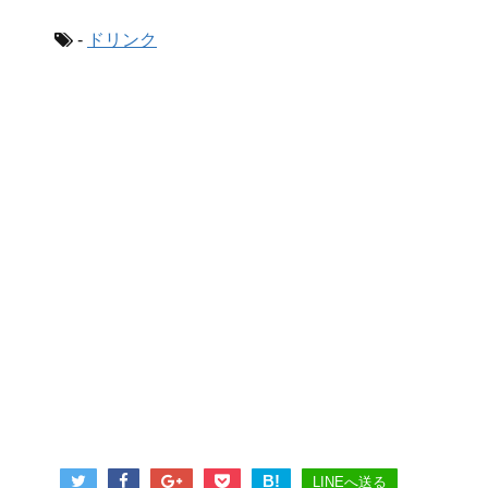
-
ドリンク
B!
LINEへ送る