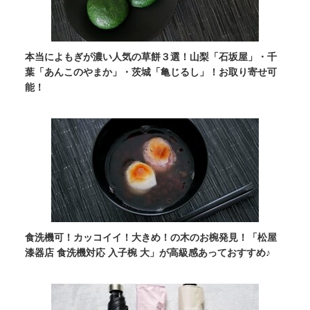
本当によもぎが濃い人気の草餅３選！山梨「石坂屋」・千
葉「あんこのやまか」・茨城「亀じるし」！お取り寄せ可
能！
食洗機可！カッコイイ！大きめ！の木のお椀発見！「松屋
漆器店 食洗機対応 入子椀 大」が高級感あっておすすめ♪