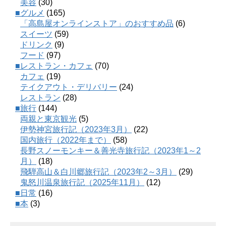
美容
(30)
■グルメ
(165)
「高島屋オンラインストア」のおすすめ品
(6)
スイーツ
(59)
ドリンク
(9)
フード
(97)
■レストラン・カフェ
(70)
カフェ
(19)
テイクアウト・デリバリー
(24)
レストラン
(28)
■旅行
(144)
両親と東京観光
(5)
伊勢神宮旅行記（2023年3月）
(22)
国内旅行（2022年まで）
(58)
長野スノーモンキー＆善光寺旅行記（2023年1～2
月）
(18)
飛騨高山＆白川郷旅行記（2023年2～3月）
(29)
鬼怒川温泉旅行記（2025年11月）
(12)
■日常
(16)
■本
(3)