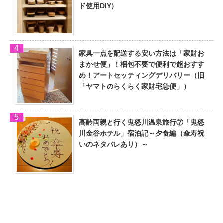
ド使用DIY）
家具一点を配送する安い方法は「家財お
まかせ便」！梱包不要で便利で超おすす
め！アートセッティングデリバリー（旧
「ヤマトのらくらく家財宅急便」）
高齢両親と行く鬼怒川温泉旅行⑦「鬼怒
川金谷ホテル」宿泊記～夕食編（傘寿祝
いのネタバレあり）～