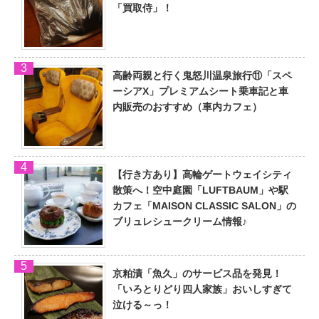
「買取侍」！
高齢両親と行く鬼怒川温泉旅行⑪「スペ
ーシアX」プレミアムシート乗車記と車
内販売のおすすめ（車内カフェ）
【行き方あり】高輪ゲートウェイシティ
散策へ！空中庭園「LUFTBAUM」や駅
カフェ「MAISON CLASSIC SALON」の
ブリュレシュークリーム情報♪
京粕漬「魚久」のサービス品を発見！
「いろとりどり四人家族」おいしすぎて
泣ける～っ！