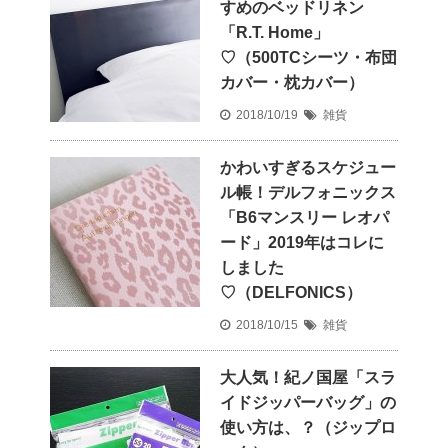
すめのベッドリネン
「R.T. Home」
♡（500TCシーツ・布団
カバー・枕カバー）
2018/10/19
雑貨
かわいすぎるスケジュー
ル帳！デルフォニックス
「B6マンスリー レオパ
ード」2019年はコレに
しました
♡（DELFONICS）
2018/10/15
雑貨
大人気！紀ノ国屋「スラ
イドジッパーバッグ」の
使い方は、？（ジップロ