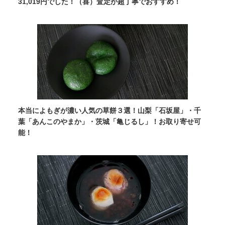
31,019円でした！（喜）査定が超丁寧でおすすめ！
本当によもぎが濃い人気の草餅３選！山梨「石坂屋」・千
葉「あんこのやまか」・茨城「亀じるし」！お取り寄せ可
能！