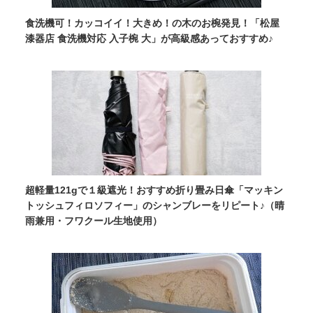
食洗機可！カッコイイ！大きめ！の木のお椀発見！「松屋
漆器店 食洗機対応 入子椀 大」が高級感あっておすすめ♪
超軽量121gで１級遮光！おすすめ折り畳み日傘「マッキン
トッシュフィロソフィー」のシャンブレーをリピート♪（晴
雨兼用・フワクール生地使用）