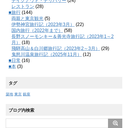
テイクアウト・デリバリー
(24)
レストラン
(28)
■旅行
(144)
両親と東京観光
(5)
伊勢神宮旅行記（2023年3月）
(22)
国内旅行（2022年まで）
(58)
長野スノーモンキー＆善光寺旅行記（2023年1～2
月）
(18)
飛騨高山＆白川郷旅行記（2023年2～3月）
(29)
鬼怒川温泉旅行記（2025年11月）
(12)
■日常
(16)
■本
(3)
タグ
築地
東京
銀座
ブログ内検索