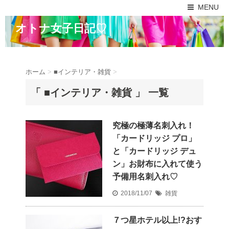
MENU
オトナ女子日記♡
ホーム
>
■インテリア・雑貨
>
「 ■インテリア・雑貨 」 一覧
究極の極薄名刺入れ！
「カードリッジ プロ」
と「カードリッジ デュ
ン」お財布に入れて使う
予備用名刺入れ♡
2018/11/07
雑貨
７つ星ホテル以上!?おす