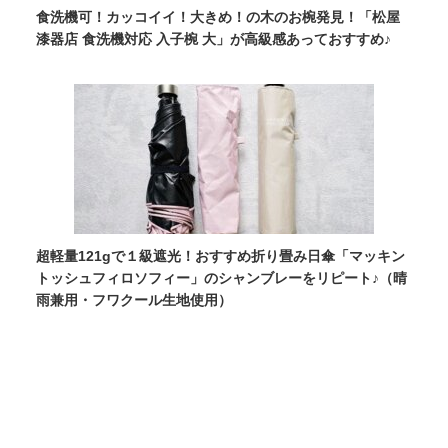
食洗機可！カッコイイ！大きめ！の木のお椀発見！「松屋
漆器店 食洗機対応 入子椀 大」が高級感あっておすすめ♪
超軽量121gで１級遮光！おすすめ折り畳み日傘「マッキン
トッシュフィロソフィー」のシャンブレーをリピート♪（晴
雨兼用・フワクール生地使用）