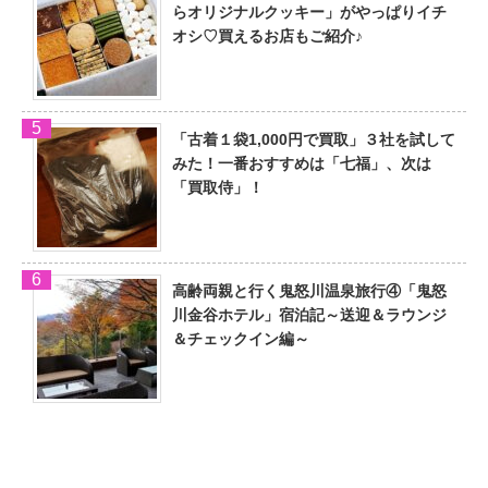
らオリジナルクッキー」がやっぱりイチ
オシ♡買えるお店もご紹介♪
「古着１袋1,000円で買取」３社を試して
みた！一番おすすめは「七福」、次は
「買取侍」！
高齢両親と行く鬼怒川温泉旅行④「鬼怒
川金谷ホテル」宿泊記～送迎＆ラウンジ
＆チェックイン編～