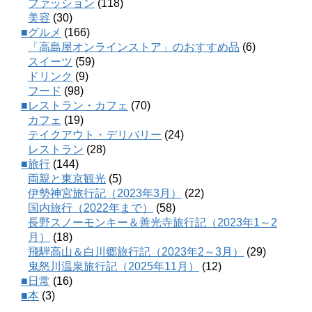
ファッション
(118)
美容
(30)
■グルメ
(166)
「高島屋オンラインストア」のおすすめ品
(6)
スイーツ
(59)
ドリンク
(9)
フード
(98)
■レストラン・カフェ
(70)
カフェ
(19)
テイクアウト・デリバリー
(24)
レストラン
(28)
■旅行
(144)
両親と東京観光
(5)
伊勢神宮旅行記（2023年3月）
(22)
国内旅行（2022年まで）
(58)
長野スノーモンキー＆善光寺旅行記（2023年1～2
月）
(18)
飛騨高山＆白川郷旅行記（2023年2～3月）
(29)
鬼怒川温泉旅行記（2025年11月）
(12)
■日常
(16)
■本
(3)