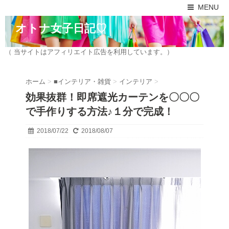
MENU
オトナ女子日記♡
（ 当サイトはアフィリエイト広告を利用しています。）
ホーム
>
■インテリア・雑貨
>
インテリア
>
効果抜群！即席遮光カーテンを〇〇〇
で手作りする方法♪１分で完成！
2018/07/22
2018/08/07