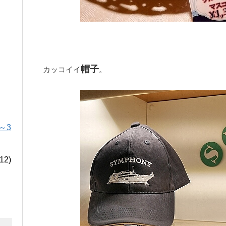
帽子
カッコイイ
。
～3
12)