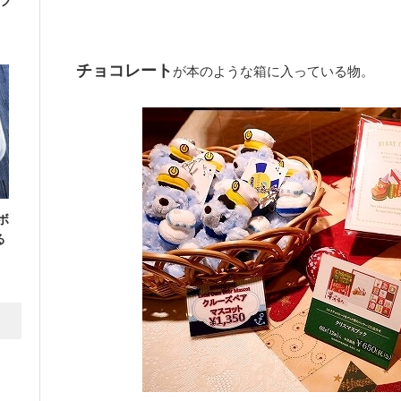
フ
チョコレート
が本のような箱に入っている物。
ボ
る