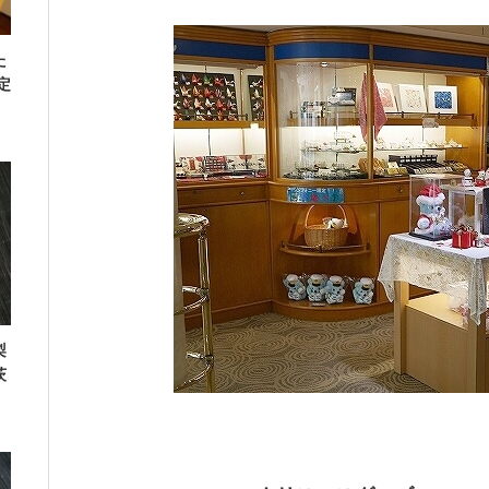
た
定
梨
茨