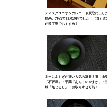
ディスクユニオンのレコード買取に出し
結果、79点で31,019円でした！（喜）査
が超丁寧でおすすめ！
本当によもぎが濃い人気の草餅３選！山
「石坂屋」・千葉「あんこのやまか」・
城「亀じるし」！お取り寄せ可能！