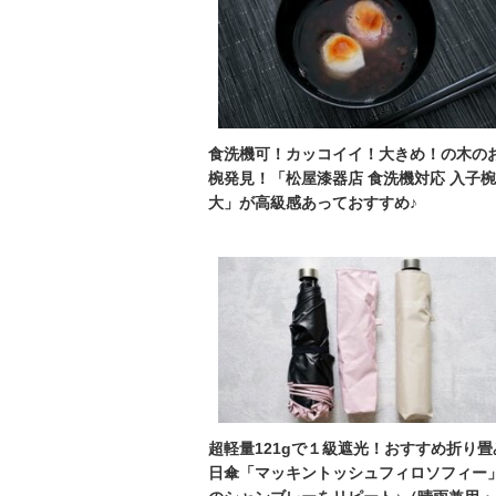
食洗機可！カッコイイ！大きめ！の木の
椀発見！「松屋漆器店 食洗機対応 入子椀
大」が高級感あっておすすめ♪
超軽量121gで１級遮光！おすすめ折り畳
日傘「マッキントッシュフィロソフィー