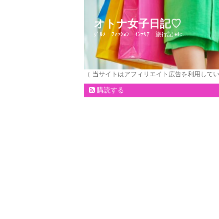
オトナ女子日記♡
ｸﾞﾙﾒ・ﾌｧｯｼｮﾝ・ｲﾝﾃﾘｱ・旅行記 etc…
（ 当サイトはアフィリエイト広告を利用して
購読する