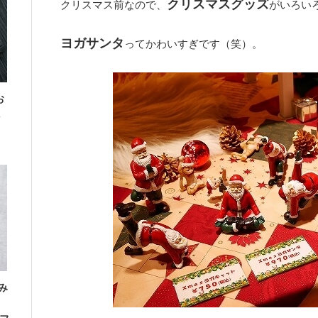
クリスマスグッズ
クリスマス前なので、
がいろい
ヨガサンタ
ってかわいすぎです（笑）。
お
み
」