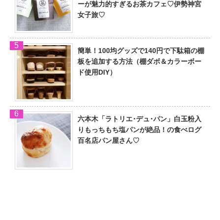
ーが魅力的すぎるお茶カフェ♡伊勢神宮
女子旅♡
簡単！100均グッズで140円で下駄箱の棚
板を追加する方法（棚ダボ＆カラーボー
ド使用DIY）
六本木「ラトリエ･デュ･パン」白玉粉入
りもっちもち塩パンが絶品！の食べログ
百名店パン屋さん♡