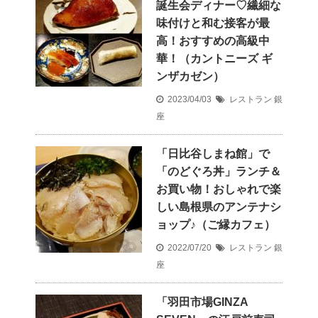
誕生会ディナー♡繊細な
味付けと和む接客が最
高！おすすめの高級中
華！（カントニーズ ギ
ンザカゼン）
2023/04/03
レストラン
銀
座
「日比谷しまね館」で
「のどぐろ丼」ランチ＆
お買い物！おしゃれで楽
しい島根県のアンテナシ
ョップ♪（ご縁カフェ）
2022/07/20
レストラン
銀
座
「羽田市場GINZA