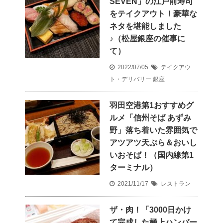
SEVEN」の江戸前寿司
をテイクアウト！豪華な
ネタを堪能しました
♪（松屋銀座の催事に
て）
2022/07/05
テイクアウ
ト・デリバリー
銀座
羽田空港第1おすすめグ
ルメ「信州そば あずみ
野」落ち着いた雰囲気で
アツアツ天ぷら＆おいし
いおそば！（国内線第1
ターミナル）
2021/11/17
レストラン
ザ・肉！「3000日かけ
て完成した極上ハンバー