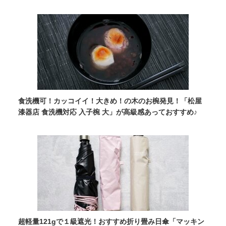
食洗機可！カッコイイ！大きめ！の木のお椀発見！「松屋
漆器店 食洗機対応 入子椀 大」が高級感あっておすすめ♪
超軽量121gで１級遮光！おすすめ折り畳み日傘「マッキン