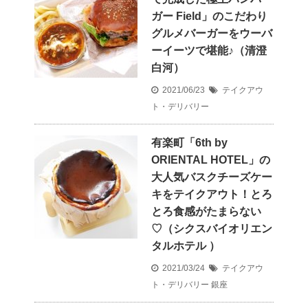
ガー Field」のこだわり
グルメバーガーをウーバ
ーイーツで堪能♪（清澄
白河）
2021/06/23
テイクアウ
ト・デリバリー
有楽町「6th by
ORIENTAL HOTEL」の
大人気バスクチーズケー
キをテイクアウト！とろ
とろ食感がたまらない
♡（シクスバイオリエン
タルホテル ）
2021/03/24
テイクアウ
ト・デリバリー
銀座