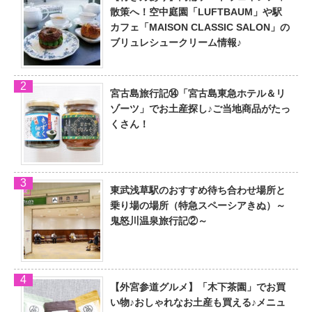
散策へ！空中庭園「LUFTBAUM」や駅
カフェ「MAISON CLASSIC SALON」の
ブリュレシュークリーム情報♪
宮古島旅行記⑭「宮古島東急ホテル＆リ
ゾーツ」でお土産探し♪ご当地商品がたっ
くさん！
東武浅草駅のおすすめ待ち合わせ場所と
乗り場の場所（特急スペーシアきぬ）～
鬼怒川温泉旅行記②～
【外宮参道グルメ】「木下茶園」でお買
い物♪おしゃれなお土産も買える♪メニュ