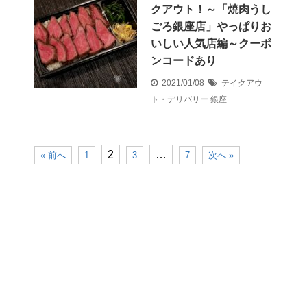
クアウト！～「焼肉うし
ごろ銀座店」やっぱりお
いしい人気店編～クーポ
ンコードあり
2021/01/08
テイクアウ
ト・デリバリー
銀座
2
…
« 前へ
1
3
7
次へ »