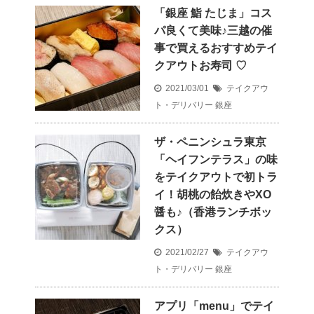
「銀座 鮨 たじま」コス
パ良くて美味♪三越の催
事で買えるおすすめテイ
クアウトお寿司 ♡
2021/03/01
テイクアウ
ト・デリバリー
銀座
ザ・ペニンシュラ東京
「ヘイフンテラス」の味
をテイクアウトで初トラ
イ！胡桃の飴炊きやXO
醤も♪（香港ランチボッ
クス）
2021/02/27
テイクアウ
ト・デリバリー
銀座
アプリ「menu」でテイ