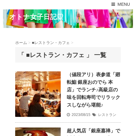
MENU
オトナ女子日記♡
ホーム
>
■レストラン・カフェ
>
「 ■レストラン・カフェ 」 一覧
（値段アリ）表参道「廻
転鮨 銀座おのでら 本
店」でランチ♪高級店の
味を回転寿司でリラック
スしながら堪能♪
2023/08/15
レストラン
超人気店「銀座嘉禅」で