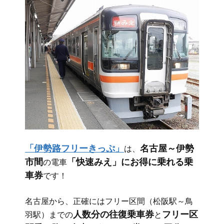
「伊勢路フリーきっぷ」
名古屋～伊勢
は、
市間
「快速みえ」にお得に乗れる乗
の電車
車券
です！
名古屋から、正確にはフリー区間（松阪駅～鳥
人数分の往復乗車券
フリー区
羽駅）までの
と