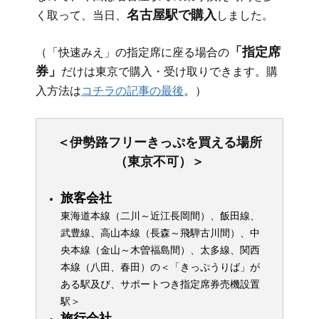
名古屋駅で購入
く取って、当日、
しました。
「指定席
（「快速みえ」の指定席に座る場合の
券」
だけは東京で購入・受け取りできます。購
入方法は
コチラの記事の最後
。）
＜伊勢路フリーきっぷを買える場所
（東京不可）＞
旅客会社
東海道本線（二川～近江長岡間）、飯田線、
武豊線、高山本線（長森～飛騨古川間）、中
央本線（金山～木曽福島間）、太多線、関西
本線（八田、春田）の＜「きっぷうりば」が
ある駅及び、サポートつき指定席券売機設置
駅＞
旅行会社