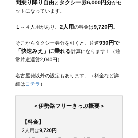
間乗り降り自由
タクシー券6,000円分
と
がセ
ットになっています。
2人用
9,720円
１～４人用があり、
の料金は
。
930円で
そこからタクシー券分を引くと、片道
「快速みえ」に乗れる
計算になります！（通
常片道運賃2,040円）
名古屋発以外の設定もあります。（料金など詳
細は
コチラ
）
＜伊勢路フリーきっぷ概要＞
【料金】
2人用は
9,720円