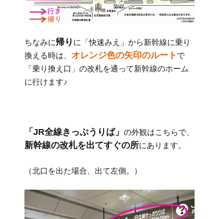
帰り
ちなみに
に「快速みえ」から新幹線に乗り
オレンジ色の矢印のルート
換える時は、
で
「乗り換え口」の改札を通って新幹線のホーム
に行けます♪
「JR全線きっぷうりば」
の外観はこちらで、
新幹線の改札を出てすぐの所
にあります。
（北口を出た場合、出て左側。）