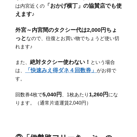
「おかげ横丁」の協賛店でも使
は内宮近くの
えます♪
外宮～内宮間のタクシー代は2,000円ちょ
っと
なので、往復とお買い物でちょうど使い切
れます♪
絶対タクシー使わない！
また、
という場合
「快速みえ得ダネ４回数券」
は、
がお得で
す。
5,040円
1,260円
回数券4枚で
、1枚あたり
にな
ります。（通常片道運賃2,040円）