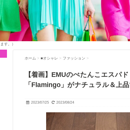
います。）
ホーム
>
■オシャレ
>
ファッション
>
【着画】EMUのぺたんこエスパ
「Flamingo」がナチュラル＆上
2023/07/25
2023/08/24