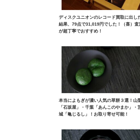
ディスクユニオンのレコード買取に出し
結果、79点で31,019円でした！（喜）査
が超丁寧でおすすめ！
本当によもぎが濃い人気の草餅３選！山
「石坂屋」・千葉「あんこのやまか」・
城「亀じるし」！お取り寄せ可能！