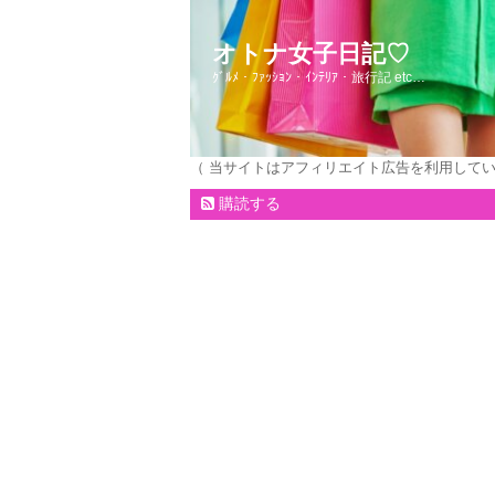
オトナ女子日記♡
ｸﾞﾙﾒ・ﾌｧｯｼｮﾝ・ｲﾝﾃﾘｱ・旅行記 etc…
（ 当サイトはアフィリエイト広告を利用して
購読する