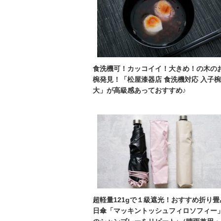
食洗機可！カッコイイ！大きめ！の木の
椀発見！「松屋漆器店 食洗機対応 入子椀
大」が高級感あっておすすめ♪
超軽量121gで１級遮光！おすすめ折り畳
日傘「マッキントッシュフィロソフィー