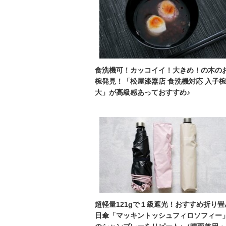
食洗機可！カッコイイ！大きめ！の木の
椀発見！「松屋漆器店 食洗機対応 入子椀
大」が高級感あっておすすめ♪
超軽量121gで１級遮光！おすすめ折り畳
日傘「マッキントッシュフィロソフィー