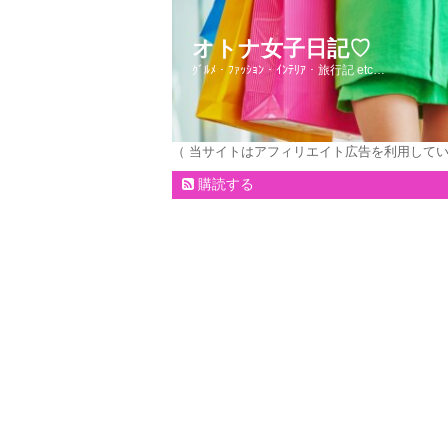
オトナ女子日記♡
ｸﾞﾙﾒ・ﾌｧｯｼｮﾝ・ｲﾝﾃﾘｱ・旅行記 etc…
（ 当サイトはアフィリエイト広告を利用して
購読する