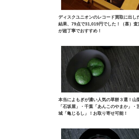
ディスクユニオンのレコード買取に出し
結果、79点で31,019円でした！（喜）査
が超丁寧でおすすめ！
本当によもぎが濃い人気の草餅３選！山
「石坂屋」・千葉「あんこのやまか」・
城「亀じるし」！お取り寄せ可能！