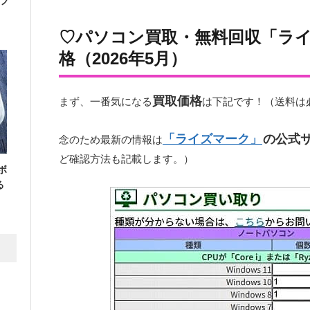
フ
♡パソコン買取・無料回収「ラ
格（2026年5月）
買取価格
まず、一番気になる
は下記です！（送料は
「ライズマーク」
の公式
念のため最新の情報は
ど確認方法も記載します。）
ボ
る