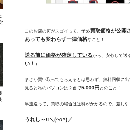
た
定
買取価格が公開
このお店の何がスゴイって、予め
あっても変わらず一律価格
なこと！
送る前に価格が確定している
から、安心して送
い！
）
まさか買い取ってもらえるとは思わず、無料回収に出
5,000円
見ると私のパソコンは２台で
とのこと！
梨
茨
早速送って、買取の場合は送料がかかるので、差し引
うれし～!!＼(^o^)／