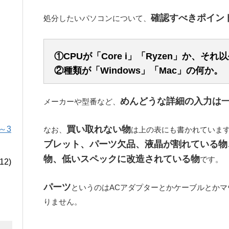
確認すべきポイン
処分したいパソコンについて、
①CPUが「Core i」「Ryzen」か、それ
②種類が「Windows」「Mac」の何か。
めんどうな詳細の入力は
メーカーや型番など、
買い取れない物
～3
なお、
は上の表にも書かれていま
ブレット、パーツ欠品、液晶が割れている物
物、低いスペックに改造されている物
です。
12)
パーツ
というのはACアダプターとかケーブルとか
りません。