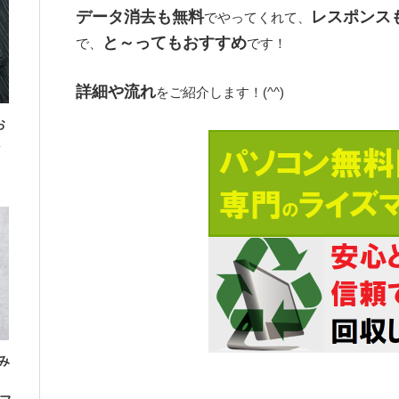
データ消去も無料
レスポンス
でやってくれて、
と～ってもおすすめ
で、
です！
詳細や流れ
をご紹介します！(^^)
お
み
」