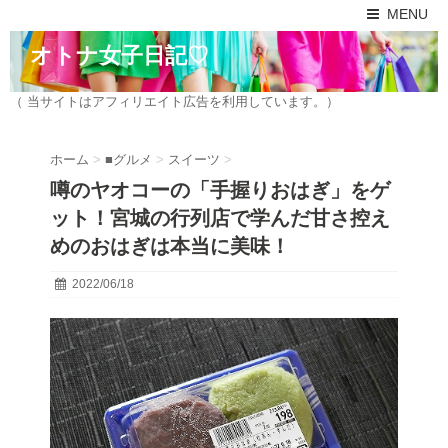
MENU
オトナ女子日記♡
（ 当サイトはアフィリエイト広告を利用しています。）
ホーム
>
■グルメ
>
スイーツ
>
噂のヤオコーの「手握りおはぎ」をゲ
ット！宮城の行列店で学んだ甘さ控え
めのおはぎは本当に美味！
2022/06/18