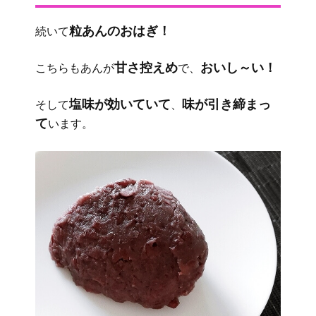
粒あんのおはぎ！
続いて
甘さ控えめ
おいし～い！
こちらもあんが
で、
塩味が効いていて
味が引き締まっ
そして
、
て
います。