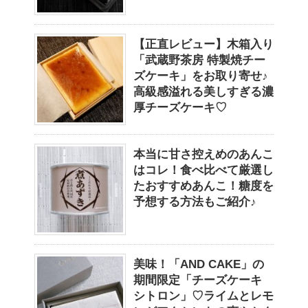
【正直レビュー】木箱入り
「武蔵野茶房 特製焼チー
ズケーキ」をお取り寄せ♪
高級感溢れる美しすぎる濃
厚チーズケーキ♡
本当に甘さ控えめのあんこ
はコレ！食べ比べて厳選し
たおすすめあんこ！糖度を
予想する方法もご紹介♪
美味！「AND CAKE」の
期間限定「チーズケーキ
シトロン」♡ライムとレモ