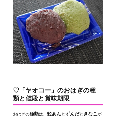
♡「ヤオコー」のおはぎの種
類と値段と賞味期限
種類
粒あん
ずんだ
きなこ
おはぎの
は、
と
と
が