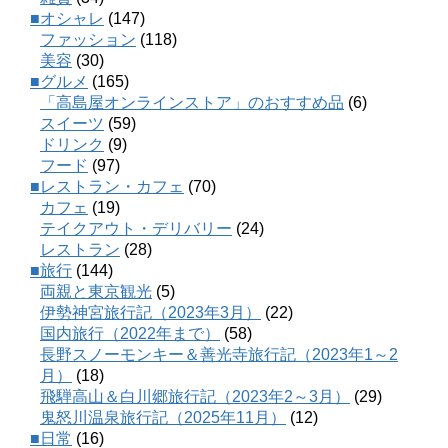
■オシャレ
(147)
ファッション
(118)
美容
(30)
■グルメ
(165)
「高島屋オンラインストア」のおすすめ品
(6)
スイーツ
(59)
ドリンク
(9)
フード
(97)
■レストラン・カフェ
(70)
カフェ
(19)
テイクアウト・デリバリー
(24)
レストラン
(28)
■旅行
(144)
両親と東京観光
(5)
伊勢神宮旅行記（2023年3月）
(22)
国内旅行（2022年まで）
(58)
長野スノーモンキー＆善光寺旅行記（2023年1～2
月）
(18)
飛騨高山＆白川郷旅行記（2023年2～3月）
(29)
鬼怒川温泉旅行記（2025年11月）
(12)
■日常
(16)