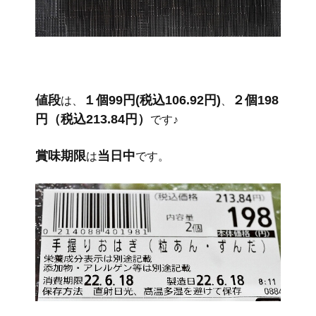
値段
１個99円(税込106.92円)
２個198
は、
、
円（税込213.84円）
です♪
賞味期限
当日中
は
です。