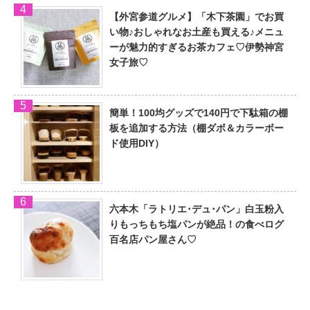
【外宮参道グルメ】「木下茶園」でお買
い物♪おしゃれなお土産も買える♪メニュ
ーが魅力的すぎるお茶カフェ♡伊勢神宮
女子旅♡
簡単！100均グッズで140円で下駄箱の棚
板を追加する方法（棚ダボ＆カラーボー
ド使用DIY）
六本木「ラトリエ･デュ･パン」白玉粉入
りもっちもち塩パンが絶品！の食べログ
百名店パン屋さん♡