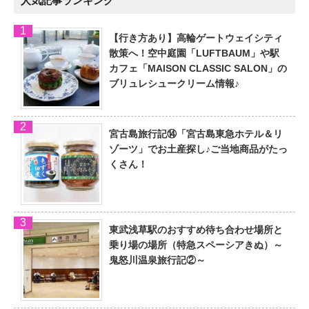
人気記事ランキング
【行き方あり】高輪ゲートウェイシティ
散策へ！空中庭園「LUFTBAUM」や駅
カフェ「MAISON CLASSIC SALON」の
ブリュレシュークリーム情報♪
宮古島旅行記⑭「宮古島東急ホテル＆リ
ゾーツ」でお土産探し♪ご当地商品がたっ
くさん！
東武浅草駅のおすすめ待ち合わせ場所と
乗り場の場所（特急スペーシアきぬ）～
鬼怒川温泉旅行記②～