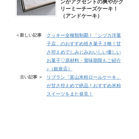
ンがアクセントの爽やかク
リーミーチーズケーキ！
（アンドケーキ）
＜新しい記事
クッキー全種類制覇！「シヅカ洋菓
子店」のおすすめ焼き菓子３種！甘
さ控えめでしみじみおいしい優しい
お菓子♡原材料・賞味期限もご紹介
♪（銀座店）
古い記事 ＞
リブラン「富山米粉ロールケーキ」
が甘さ控えめで絶品！おすすめ米粉
スイーツをまた発見！