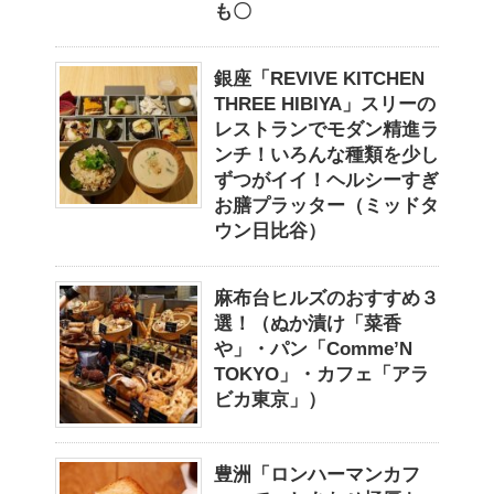
も〇
銀座「REVIVE KITCHEN
THREE HIBIYA」スリーの
レストランでモダン精進ラ
ンチ！いろんな種類を少し
ずつがイイ！ヘルシーすぎ
お膳プラッター（ミッドタ
ウン日比谷）
麻布台ヒルズのおすすめ３
選！（ぬか漬け「菜香
や」・パン「Comme’N
TOKYO」・カフェ「アラ
ビカ東京」）
豊洲「ロンハーマンカフ