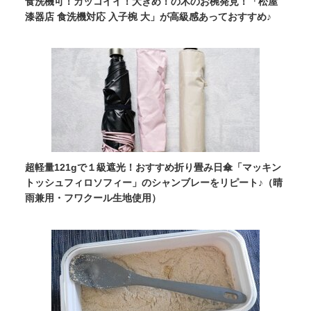
食洗機可！カッコイイ！大きめ！の木のお椀発見！「松屋
漆器店 食洗機対応 入子椀 大」が高級感あっておすすめ♪
超軽量121gで１級遮光！おすすめ折り畳み日傘「マッキン
トッシュフィロソフィー」のシャンブレーをリピート♪（晴
雨兼用・フワクール生地使用）