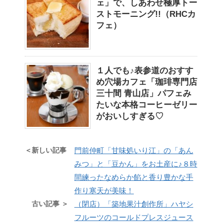
ェ」で、しあわせ極厚トー
ストモーニング!!（RHCカ
フェ）
１人でも♪表参道のおすす
め穴場カフェ「珈琲専門店
三十間 青山店」パフェみ
たいな本格コーヒーゼリー
がおいしすぎる♡
＜新しい記事
門前仲町「甘味処いり江」の「あん
みつ」と「豆かん」をお土産に♪８時
間練ったなめらか餡と香り豊かな手
作り寒天が美味！
古い記事 ＞
（閉店）「築地果汁創作所」ハヤシ
フルーツのコールドプレスジュース