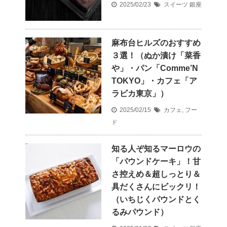
2025/02/23
スイーツ
銀座
麻布台ヒルズのおすすめ
３選！（ぬか漬け「菜香
や」・パン「Comme’N
TOKYO」・カフェ「ア
ラビカ東京」）
2025/02/15
カフェ
,
フー
ド
知る人ぞ知るマーロウの
「パウンドケーキ」！甘
さ控えめ＆超しっとり＆
具だくさんにビックリ！
（いちじくパウンドとく
るみパウンド）