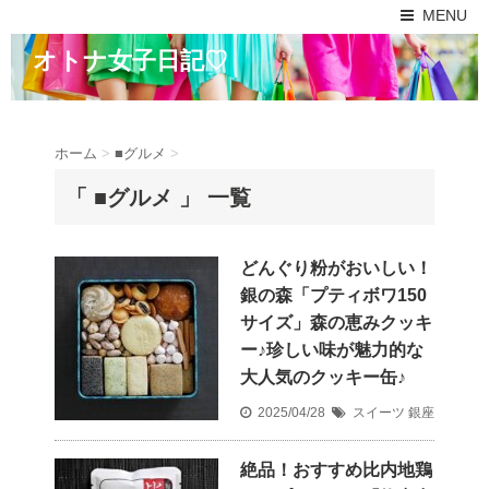
MENU
オトナ女子日記♡
ホーム
>
■グルメ
>
「 ■グルメ 」 一覧
どんぐり粉がおいしい！
銀の森「プティボワ150
サイズ」森の恵みクッキ
ー♪珍しい味が魅力的な
大人気のクッキー缶♪
2025/04/28
スイーツ
銀座
絶品！おすすめ比内地鶏