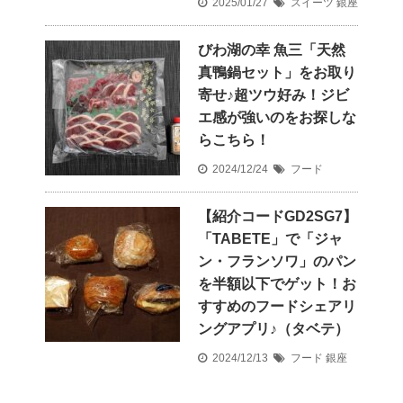
2025/01/27
スイーツ
銀座
びわ湖の幸 魚三「天然
真鴨鍋セット」をお取り
寄せ♪超ツウ好み！ジビ
エ感が強いのをお探しな
らこちら！
2024/12/24
フード
【紹介コードGD2SG7】
「TABETE」で「ジャ
ン・フランソワ」のパン
を半額以下でゲット！お
すすめのフードシェアリ
ングアプリ♪（タベテ）
2024/12/13
フード
銀座