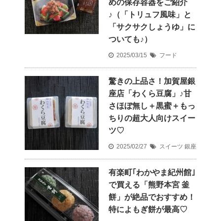
めの保存容器をご紹介
♪（「トリュフ風味」と
「サクサクしょうゆ」に
ついても♪）
2025/03/15
フード
驚きの上品さ！加賀屋銀
座店「わくら豆腐」♪甘
さほぼ無し＋黒蜜＋もっ
ちりの超大人向けスイー
ツ♡
2025/02/27
スイーツ
銀座
有楽町｢わかやま紀州館｣
で買える「熊野本宮 釜
餅」が絶品でおすすめ！
特によもぎ餅が最高♡