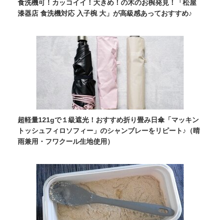
食洗機可！カッコイイ！大きめ！の木のお椀発見！「松屋
漆器店 食洗機対応 入子椀 大」が高級感あっておすすめ♪
超軽量121gで１級遮光！おすすめ折り畳み日傘「マッキン
トッシュフィロソフィー」のシャンブレーをリピート♪（晴
雨兼用・フワクール生地使用）