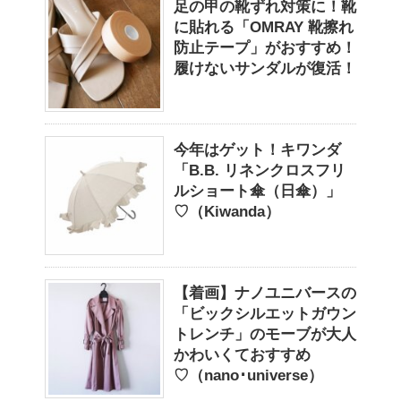
足の甲の靴ずれ対策に！靴
に貼れる「OMRAY 靴擦れ
防止テープ」がおすすめ！
履けないサンダルが復活！
今年はゲット！キワンダ
「B.B. リネンクロスフリ
ルショート傘（日傘）」
♡（Kiwanda）
【着画】ナノユニバースの
「ビックシルエットガウン
トレンチ」のモーブが大人
かわいくておすすめ
♡（nano･universe）