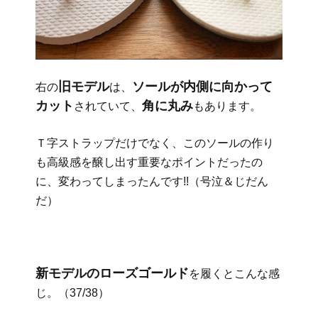
旧モデル
ソールが内側に向かって
右の
は、
カット
角に丸み
されていて、
もあります。
Ｔ字ストラップだけでなく、このソールの作り
も高級感を醸し出す重要なポイントだったの
に、変わってしまったんです!!（号泣＆じだん
だ）
新モデルのローズゴールド
を履くとこんな感
じ。（37/38）