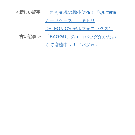
＜新しい記事
これぞ究極の極小財布！「Quitterie
カードケース」（キトリ
DELFONICS デルフォニックス）
古い記事 ＞
「BAGGU」のエコバッグがかわい
くて増殖中～！（バグゥ）