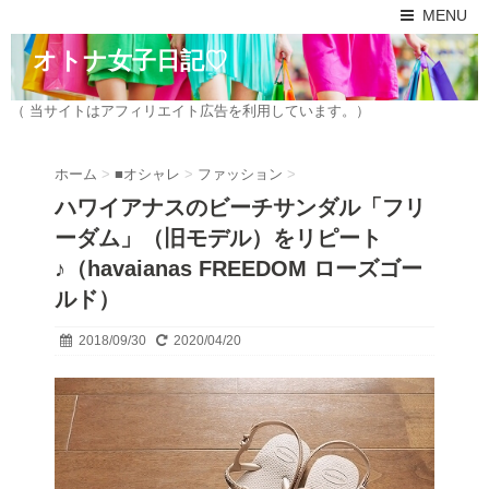
MENU
オトナ女子日記♡
（ 当サイトはアフィリエイト広告を利用しています。）
ホーム
>
■オシャレ
>
ファッション
>
ハワイアナスのビーチサンダル「フリ
ーダム」（旧モデル）をリピート
♪（havaianas FREEDOM ローズゴー
ルド）
2018/09/30
2020/04/20