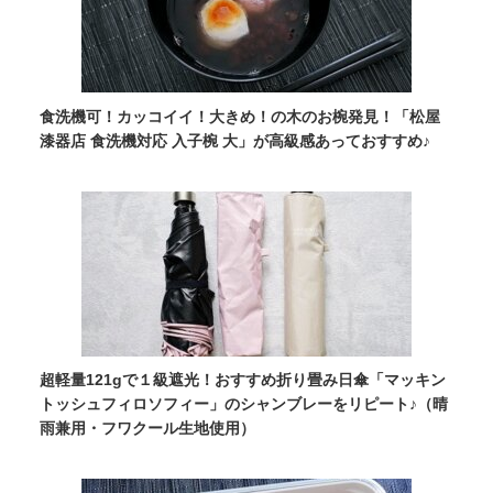
食洗機可！カッコイイ！大きめ！の木のお椀発見！「松屋
漆器店 食洗機対応 入子椀 大」が高級感あっておすすめ♪
超軽量121gで１級遮光！おすすめ折り畳み日傘「マッキン
トッシュフィロソフィー」のシャンブレーをリピート♪（晴
雨兼用・フワクール生地使用）