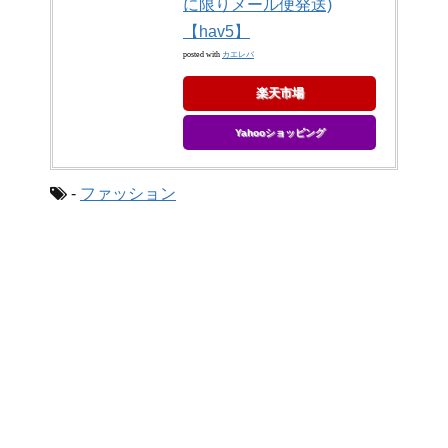
に限りメール便発送)
【hav5】
posted with
カエレバ
楽天市場
Yahooショッピング
-
ファッション