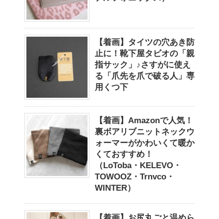
【着画】タイツの穴あき防
止に！靴下屋タビオの「親
指サック」♪さすがに使え
る「爪先を爪で破る人」専
用くつ下
【着画】Amazonで人気！
裏ボアリブニットネックウ
ォーマーがかわいくて暖か
くておすすめ！
（LoToba・KELEVO・
TOWOOZ・Trnvco・
WINTER）
【着画】お尻丸ごと温めら