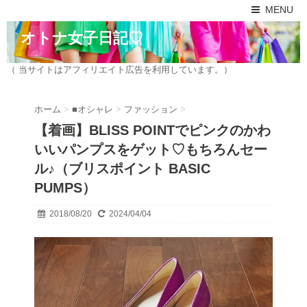
MENU
オトナ女子日記♡
（ 当サイトはアフィリエイト広告を利用しています。）
ホーム
>
■オシャレ
>
ファッション
>
【着画】BLISS POINTでピンクのかわ
いいパンプスをゲット♡もちろんセー
ル♪（ブリスポイント BASIC
PUMPS）
2018/08/20
2024/04/04