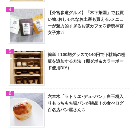
【外宮参道グルメ】「木下茶園」でお買
い物♪おしゃれなお土産も買える♪メニュ
ーが魅力的すぎるお茶カフェ♡伊勢神宮
女子旅♡
簡単！100均グッズで140円で下駄箱の棚
板を追加する方法（棚ダボ＆カラーボー
ド使用DIY）
六本木「ラトリエ･デュ･パン」白玉粉入
りもっちもち塩パンが絶品！の食べログ
百名店パン屋さん♡