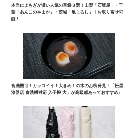
本当によもぎが濃い人気の草餅３選！山梨「石坂屋」・千
葉「あんこのやまか」・茨城「亀じるし」！お取り寄せ可
能！
食洗機可！カッコイイ！大きめ！の木のお椀発見！「松屋
漆器店 食洗機対応 入子椀 大」が高級感あっておすすめ♪