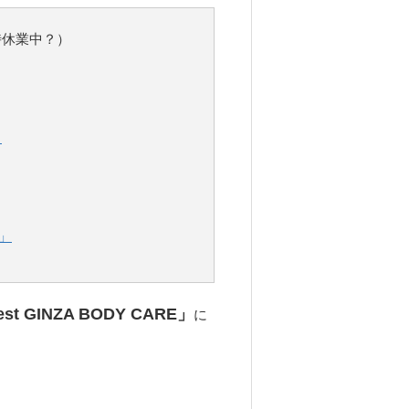
時休業中？）
」
か」
rest GINZA BODY CARE」
に