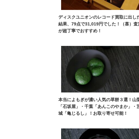
ディスクユニオンのレコード買取に出し
結果、79点で31,019円でした！（喜）査
が超丁寧でおすすめ！
本当によもぎが濃い人気の草餅３選！山
「石坂屋」・千葉「あんこのやまか」・
城「亀じるし」！お取り寄せ可能！