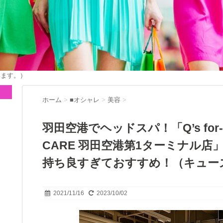
います。）
ホーム
>
■オシャレ
>
美容
>
羽田空港でヘッドスパ！「Q’s for-re
CARE 羽田空港第1ターミナル
持ち良すぎておすすめ！（キュー
2021/11/16
2023/10/02