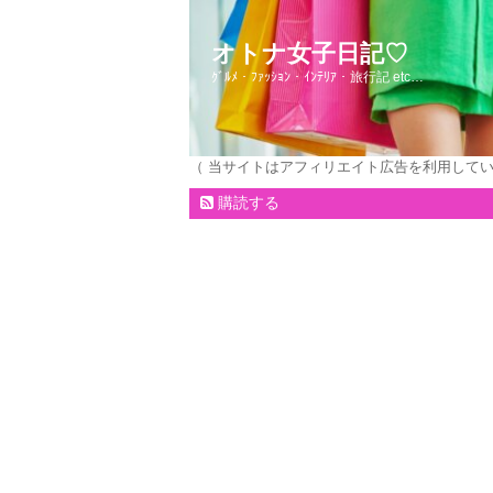
オトナ女子日記♡
ｸﾞﾙﾒ・ﾌｧｯｼｮﾝ・ｲﾝﾃﾘｱ・旅行記 etc…
（ 当サイトはアフィリエイト広告を利用して
購読する