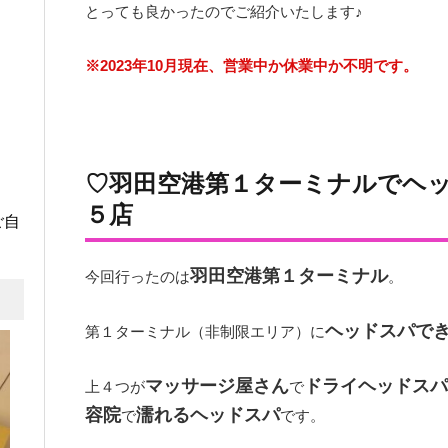
とっても良かったのでご紹介いたします♪
※2023年10月現在、営業中か休業中か不明です。
♡羽田空港第１ターミナルでヘ
５店
ご自
羽田空港第１ターミナル
今回行ったのは
。
ヘッドスパで
第１ターミナル（非制限エリア）に
マッサージ屋さん
ドライヘッドスパ
上４つが
で
容院
濡れるヘッドスパ
で
です。