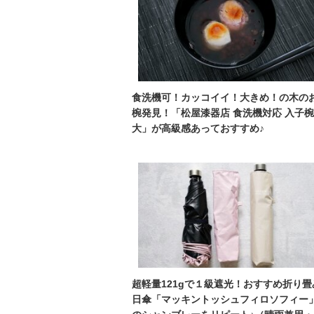
食洗機可！カッコイイ！大きめ！の木の
椀発見！「松屋漆器店 食洗機対応 入子椀
大」が高級感あっておすすめ♪
超軽量121gで１級遮光！おすすめ折り畳
日傘「マッキントッシュフィロソフィー