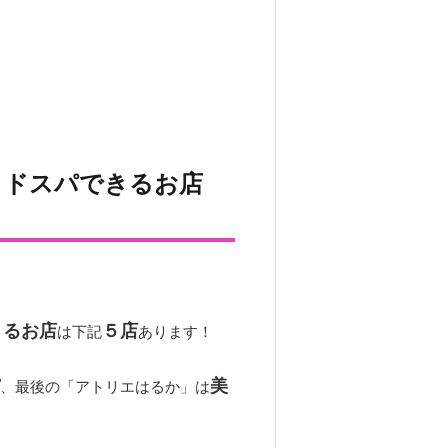
ッドスパできるお店
きるお店
５店
は下記
あります！
美
、最後の「アトリエはるか」は