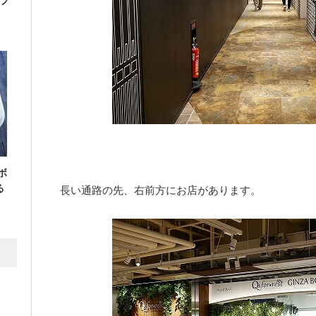
フ
ボ
る
長い通路の先、右前方にお店があります。