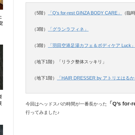
（5階）
「Q’s for-rest GINZA BODY CARE」
（臨
た
定
（3階）
「グランラフィネ」
（3階）
「羽田空港足湯カフェ＆ボディケア Luck
（地下1階）「リラク整体スッキリ」
（地下1階）
「HAIR DRESSER by アトリエはる
梨
「Q’s for-
茨
今回はヘッドスパの時間が一番長かった
行ってみました♪