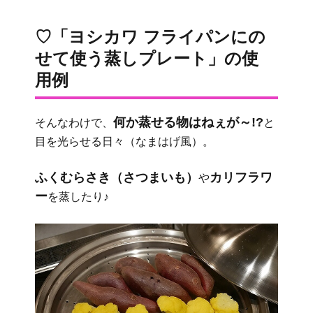
♡「ヨシカワ フライパンにの
せて使う蒸しプレート」の使
用例
何か蒸せる物はねぇが～!?
そんなわけで、
と
目を光らせる日々（なまはげ風）。
ふくむらさき（さつまいも）
カリフラワ
や
ー
を蒸したり♪