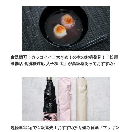
食洗機可！カッコイイ！大きめ！の木のお椀発見！「松屋
漆器店 食洗機対応 入子椀 大」が高級感あっておすすめ♪
超軽量121gで１級遮光！おすすめ折り畳み日傘「マッキン