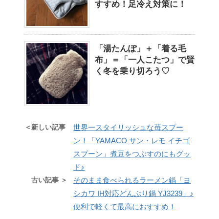
すすめ！足冷え対策に！
「湯たんぽ」＋「着る毛
布」＝「一人こたつ」で賢
く冬を乗り切ろう♡
＜新しい記事
世界一スタイリッシュな苺スプー
ン！「YAMACO サン・レモ イチゴ
スプーン」煮豆をつぶすのにもグッ
ド♪
古い記事 ＞
そのまま食べられるラーメン鍋「ヨ
シカワ IH対応どんぶり鍋 YJ3239」♪
便利で軽くて最高におすすめ！