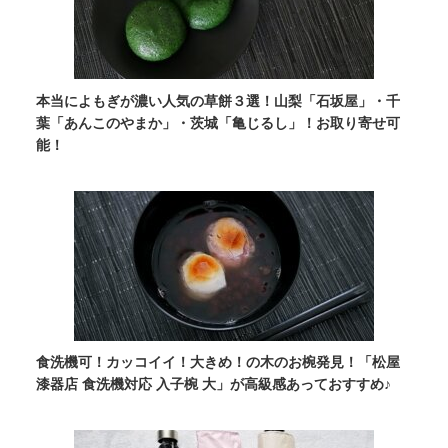
本当によもぎが濃い人気の草餅３選！山梨「石坂屋」・千
葉「あんこのやまか」・茨城「亀じるし」！お取り寄せ可
能！
食洗機可！カッコイイ！大きめ！の木のお椀発見！「松屋
漆器店 食洗機対応 入子椀 大」が高級感あっておすすめ♪