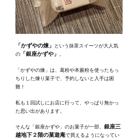
「かずやの煉」
という抹茶スイーツが大人気
「銀座かずや」
の
。
「かずやの煉」は、葛粉や本蕨粉を使ったもっ
ちりした煉り菓子で、予約しないと入手は困
難！
私も１回試しにお店に行って、やっぱり無かっ
た思い出があります。
銀座三
そんな「銀座かずや」のお菓子が一部、
越地下２階の菓遊庵
で買えるようになってい