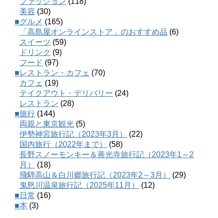
ファッション
(118)
美容
(30)
■グルメ
(165)
「高島屋オンラインストア」のおすすめ品
(6)
スイーツ
(59)
ドリンク
(9)
フード
(97)
■レストラン・カフェ
(70)
カフェ
(19)
テイクアウト・デリバリー
(24)
レストラン
(28)
■旅行
(144)
両親と東京観光
(5)
伊勢神宮旅行記（2023年3月）
(22)
国内旅行（2022年まで）
(58)
長野スノーモンキー＆善光寺旅行記（2023年1～2
月）
(18)
飛騨高山＆白川郷旅行記（2023年2～3月）
(29)
鬼怒川温泉旅行記（2025年11月）
(12)
■日常
(16)
■本
(3)