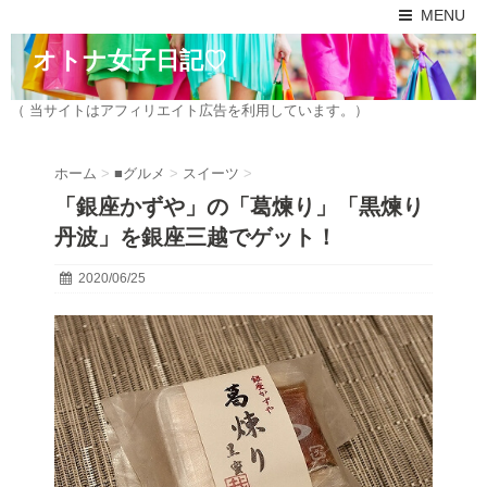
MENU
オトナ女子日記♡
（ 当サイトはアフィリエイト広告を利用しています。）
ホーム
>
■グルメ
>
スイーツ
>
「銀座かずや」の「葛煉り」「黒煉り
丹波」を銀座三越でゲット！
2020/06/25