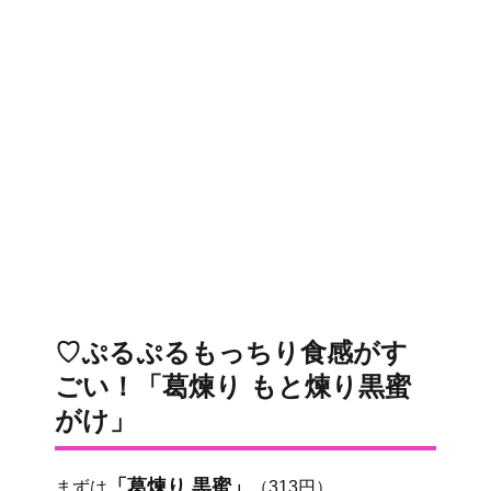
♡ぷるぷるもっちり食感がす
ごい！「葛煉り もと煉り黒蜜
がけ」
「葛煉り 黒蜜」
まずは
（313円）。