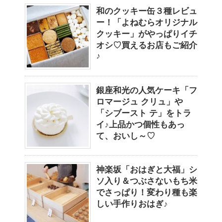
和のクッキー缶３種レビュ
ー！「よねむらオリジナル
クッキー」がやっぱりイチ
オシ♡買えるお店もご紹介
♪
銀座和光の人気ケーキ「フ
ロマージュ クリュ」や
「シブースト テ」をトラ
イ♪上品かつ個性もあっ
て、おいし～♡
神楽坂「おはぎと大福」シ
ソ入り＆つぶさないもち米
でさっぱり！変わり種も楽
しい手作りおはぎ♪