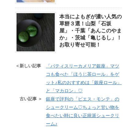
本当によもぎが濃い人気の
草餅３選！山梨「石坂
屋」・千葉「あんこのやま
か」・茨城「亀じるし」！
お取り寄せ可能！
＜新しい記事
「パティスリーカメリア銀座」マツ
コも食べた「ほうじ茶ロール」をゲ
ット♪私のおすすめは「銀座ロール」
と「マカロン」♡
古い記事 ＞
銀座で評判の「ピエス・モンテ」の
シュークリーム♡ちょっと甘い物を
食べたい時に良い正統派シュークリ
ーム♪