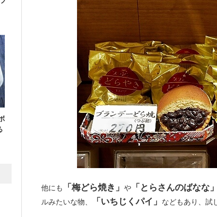
フ
ボ
る
「梅どら焼き」
「とらさんのばなな
他にも
や
「いちじくパイ」
ルみたいな物、
などもあり、試