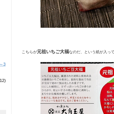
元祖いちご大福
こちらが
なのだ、という紙が入っ
～3
12)