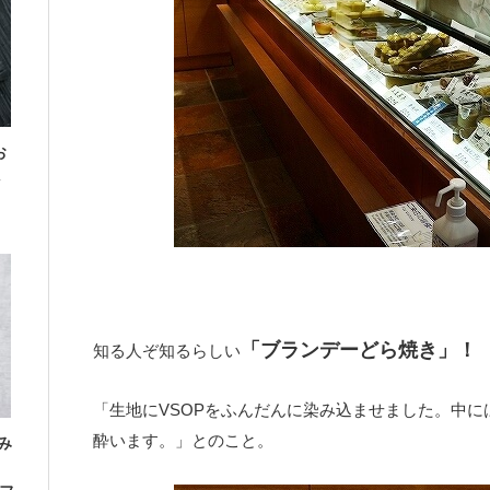
お
「ブランデーどら焼き」！
知る人ぞ知るらしい
「生地にVSOPをふんだんに染み込ませました。中
酔います。」とのこと。
み
」