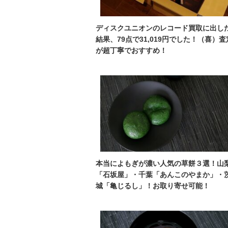
ディスクユニオンのレコード買取に出し
結果、79点で31,019円でした！（喜）査
が超丁寧でおすすめ！
本当によもぎが濃い人気の草餅３選！山
「石坂屋」・千葉「あんこのやまか」・
城「亀じるし」！お取り寄せ可能！