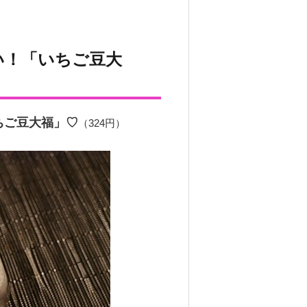
い！「いちご豆大
ちご豆大福」♡
（324円）