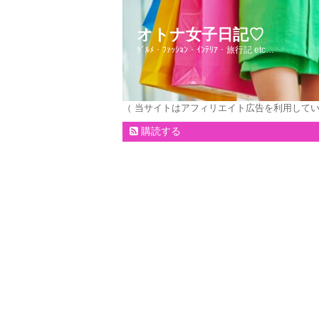
オトナ女子日記♡
ｸﾞﾙﾒ・ﾌｧｯｼｮﾝ・ｲﾝﾃﾘｱ・旅行記 etc…
（ 当サイトはアフィリエイト広告を利用して
購読する