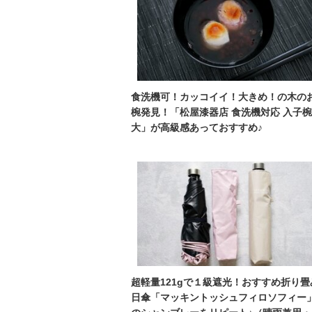
食洗機可！カッコイイ！大きめ！の木の
椀発見！「松屋漆器店 食洗機対応 入子椀
大」が高級感あっておすすめ♪
超軽量121gで１級遮光！おすすめ折り畳
日傘「マッキントッシュフィロソフィー