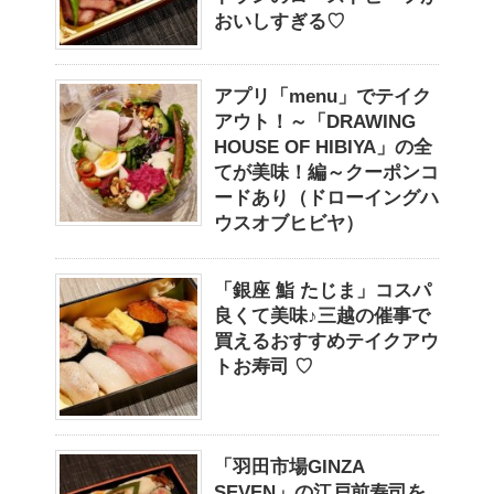
おいしすぎる♡
アプリ「menu」でテイク
アウト！～「DRAWING
HOUSE OF HIBIYA」の全
てが美味！編～クーポンコ
ードあり（ドローイングハ
ウスオブヒビヤ）
「銀座 鮨 たじま」コスパ
良くて美味♪三越の催事で
買えるおすすめテイクアウ
トお寿司 ♡
「羽田市場GINZA
SEVEN」の江戸前寿司を