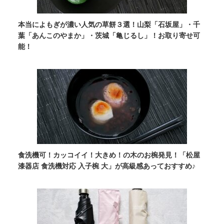
本当によもぎが濃い人気の草餅３選！山梨「石坂屋」・千
葉「あんこのやまか」・茨城「亀じるし」！お取り寄せ可
能！
食洗機可！カッコイイ！大きめ！の木のお椀発見！「松屋
漆器店 食洗機対応 入子椀 大」が高級感あっておすすめ♪