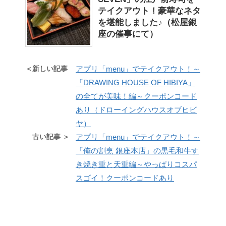
テイクアウト！豪華なネタ
を堪能しました♪（松屋銀
座の催事にて）
＜新しい記事
アプリ「menu」でテイクアウト！～
「DRAWING HOUSE OF HIBIYA」
の全てが美味！編～クーポンコード
あり（ドローイングハウスオブヒビ
ヤ）
古い記事 ＞
アプリ「menu」でテイクアウト！～
「俺の割烹 銀座本店」の黒毛和牛す
き焼き重と天重編～やっぱりコスパ
スゴイ！クーポンコードあり