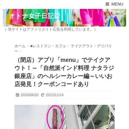
MENU
オトナ女子日記♡
（ 当サイトはアフィリエイト広告を利用しています。）
ホーム
>
■レストラン・カフェ
>
テイクアウト・デリバリ
ー
>
（閉店）アプリ「menu」でテイクア
ウト！～「自然派インド料理 ナタラジ
銀座店」のヘルシーカレー編～いいお
店発見！クーポンコードあり
2020/06/20
2022/11/14