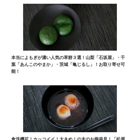
本当によもぎが濃い人気の草餅３選！山梨「石坂屋」・千
葉「あんこのやまか」・茨城「亀じるし」！お取り寄せ可
能！
食洗機可！カッコイイ！大きめ！の木のお椀発見！「松屋