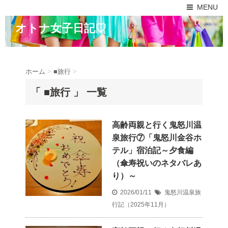
MENU
オトナ女子日記♡
ホーム
>
■旅行
>
「 ■旅行 」 一覧
高齢両親と行く鬼怒川温
泉旅行⑦「鬼怒川金谷ホ
テル」宿泊記～夕食編
（傘寿祝いのネタバレあ
り）～
2026/01/11
鬼怒川温泉旅
行記（2025年11月）