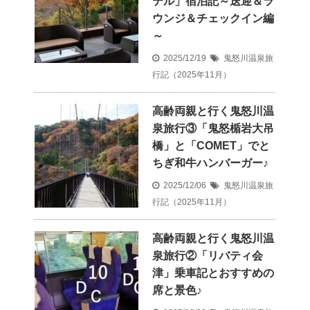
テル」宿泊記～送迎＆ラ
ウンジ＆チェックイン編
～
2025/12/19
鬼怒川温泉旅
行記（2025年11月）
高齢両親と行く鬼怒川温
泉旅行③「鬼怒楯岩大吊
橋」と「COMET」でと
ちぎ和牛ハンバーガー♪
2025/12/06
鬼怒川温泉旅
行記（2025年11月）
高齢両親と行く鬼怒川温
泉旅行②「リバティ会
津」乗車記とおすすめの
席と景色♪