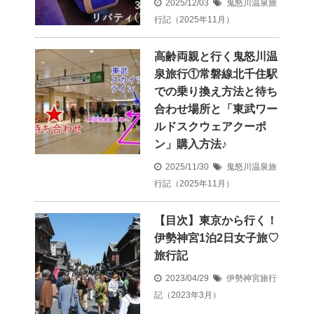
2025/12/03
鬼怒川温泉旅
行記（2025年11月）
高齢両親と行く鬼怒川温
泉旅行①常磐線北千住駅
での乗り換え方法と待ち
合わせ場所と「東武ワー
ルドスクウェアクーポ
ン」購入方法♪
2025/11/30
鬼怒川温泉旅
行記（2025年11月）
【目次】東京から行く！
伊勢神宮1泊2日女子旅♡
旅行記
2023/04/29
伊勢神宮旅行
記（2023年3月）