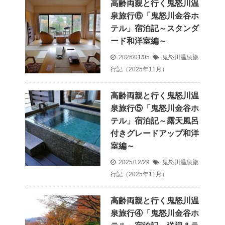
高齢両親と行く鬼怒川温
泉旅行⑥「鬼怒川金谷ホ
テル」宿泊記～スタンダ
ード和洋室編～
2026/01/05
鬼怒川温泉旅
行記（2025年11月）
高齢両親と行く鬼怒川温
泉旅行⑤「鬼怒川金谷ホ
テル」宿泊記～露天風呂
付きグレードアップ和洋
室編～
2025/12/29
鬼怒川温泉旅
行記（2025年11月）
高齢両親と行く鬼怒川温
泉旅行④「鬼怒川金谷ホ