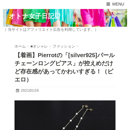
MENU
オトナ女子日記♡
（ 当サイトはアフィリエイト広告を利用しています。）
ホーム
>
■オシャレ
>
ファッション
>
【着画】Pierrotの「[silver925]パール
チェーンロングピアス」が控えめだけ
ど存在感があってかわいすぎる！（ピ
エロ）
2021/01/16