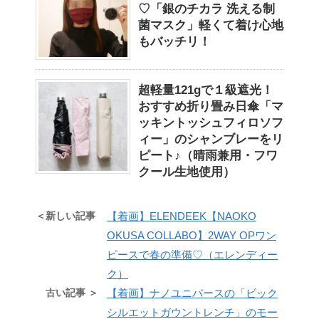
♡「銀のチカラ 洗える制
菌マスク」軽くて着け心地
もバッチリ！
超軽量121gで１級遮光！
おすすめ折り畳み日傘「マ
ッキントッシュフィロソフ
ィー」のシャンブレーをリ
ピート♪（晴雨兼用・フワ
クール生地使用）
＜新しい記事
【着画】ELENDEEK【NAOKO
OKUSA COLLABO】2WAY OPワン
ピースで春の準備♡（エレンディー
ク）
古い記事 ＞
【着画】ナノユニバースの「ビック
シルエットガウントレンチ」のモー