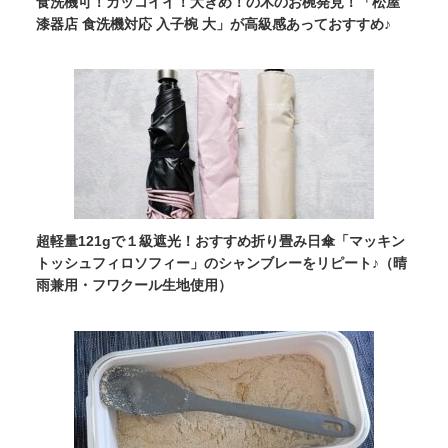
食洗機可！カッコイイ！大きめ！の木のお椀発見！「松屋
漆器店 食洗機対応 入子椀 大」が高級感あっておすすめ♪
超軽量121gで１級遮光！おすすめ折り畳み日傘「マッキン
トッシュフィロソフィー」のシャンブレーをリピート♪（晴
雨兼用・フワクール生地使用）